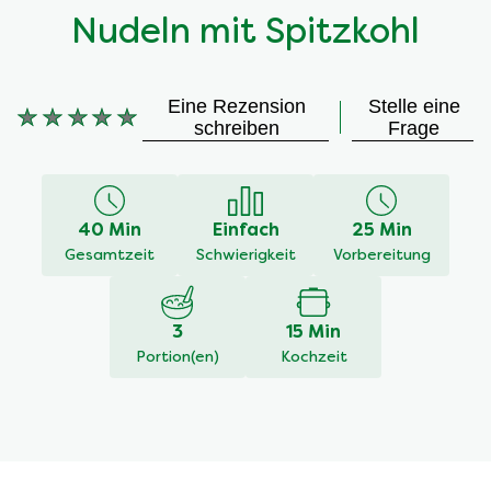
Nudeln mit Spitzkohl
Eine Rezension
Stelle eine
schreiben
Frage
Keine
Bewertungen
für
dieses
40 Min
Einfach
25 Min
recipe
Gesamtzeit
Schwierigkeit
Vorbereitung
abgegeben
3
15 Min
Portion(en)
Kochzeit