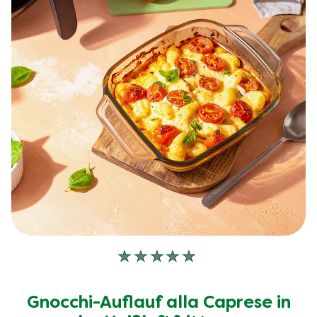
Keine
Bewertungen
für
Gnocchi-Auflauf alla Caprese in