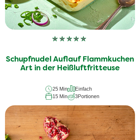
Keine
Bewertungen
für
Schupfnudel Auflauf Flammkuchen
dieses
Art in der Heißluftfritteuse
recipe
abgegeben
25 Min
Einfach
15 Min
3
Portionen