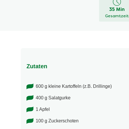
dieses
35 Min
recipe
Gesamtzeit
abgegeben
Zutaten
600 g kleine Kartoffeln (z.B. Drillinge)
400 g Salatgurke
1 Apfel
100 g Zuckerschoten