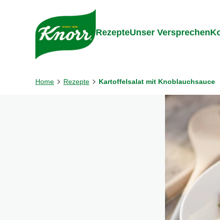
Gehe zu:
Inhalt
Footer
Suc
Rezepte
Unser Versprechen
Ko
Home
Rezepte
Kartoffelsalat mit Knoblauchsauce