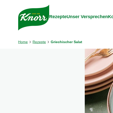
Gehe zu:
Inhalt
Footer
Suc
Rezepte
Unser Versprechen
Ko
Home
Rezepte
Griechischer Salat