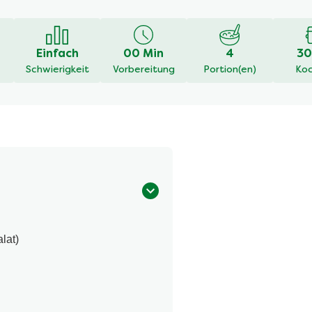
liche
Einfach
00 Min
4
30
r
Schwierigkeit
Vorbereitung
Portion(en)
Koc
n.
lat)