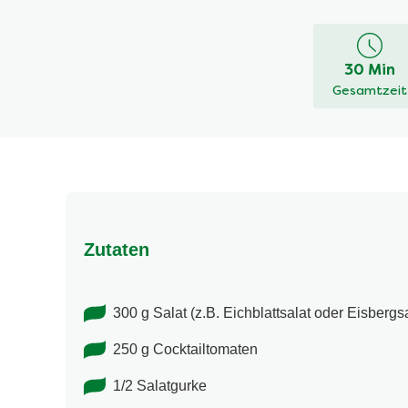
durchschnitt
Bewertung
dieses
30 Min
Griechische
Gesamtzeit
Salat
beträgt
5.0
von
5
aus
Zutaten
1
Bewertunge
300 g Salat (z.B. Eichblattsalat oder Eisbergsa
250 g Cocktailtomaten
1/2 Salatgurke