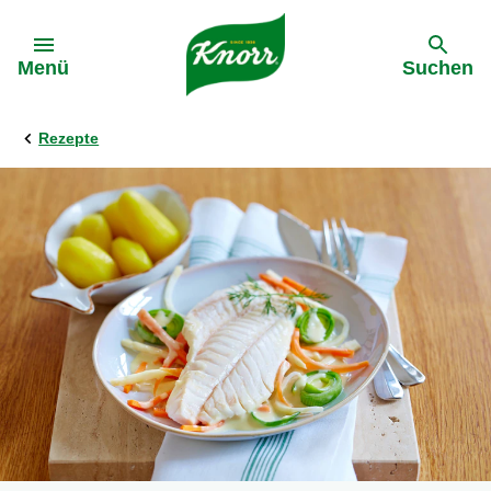
Gehe zu:
Menü
Suchen
Rezepte