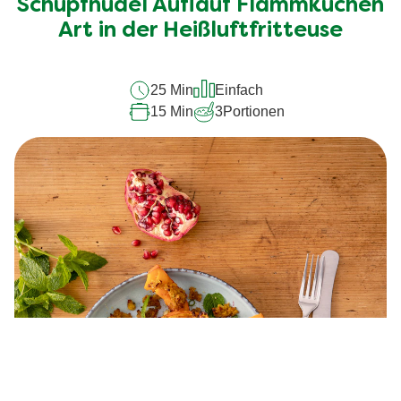
Schupfnudel Auflauf Flammkuchen
dieses
recipe
Art in der Heißluftfritteuse
abgegeben
25 Min
Einfach
15 Min
3
Portionen