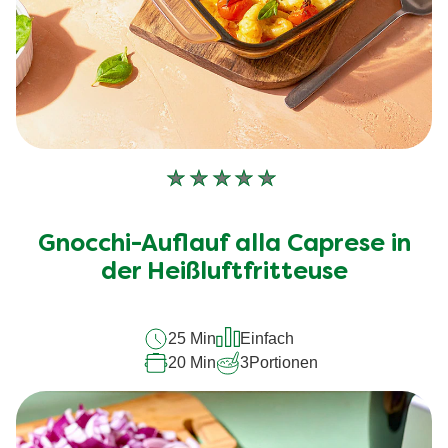
Keine
Bewertungen
für
Gnocchi-Auflauf alla Caprese in
dieses
recipe
der Heißluftfritteuse
abgegeben
25 Min
Einfach
20 Min
3
Portionen