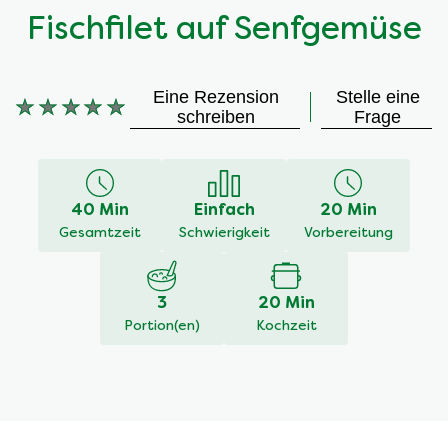
Fischfilet auf Senfgemüse
Eine Rezension
Stelle eine
Keine
schreiben
Frage
Bewertungen
für
dieses
recipe
40 Min
Einfach
20 Min
abgegeben
Gesamtzeit
Schwierigkeit
Vorbereitung
3
20 Min
Portion(en)
Kochzeit