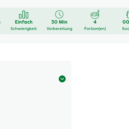
en
n
Einfach
30 Min
4
00
Schwierigkeit
Vorbereitung
Portion(en)
Koc