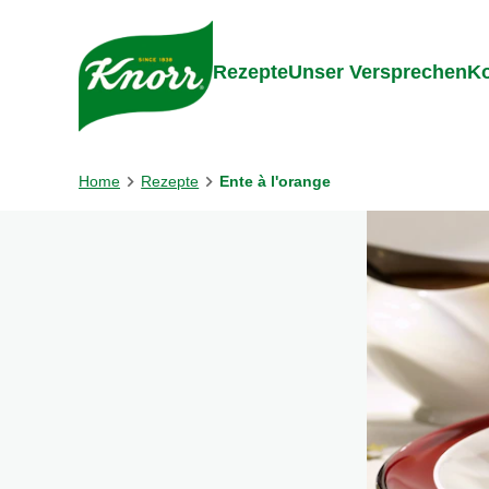
Gehe zu:
Inhalt
Footer
Suc
Rezepte
Unser Versprechen
Ko
Home
Rezepte
Ente à l'orange