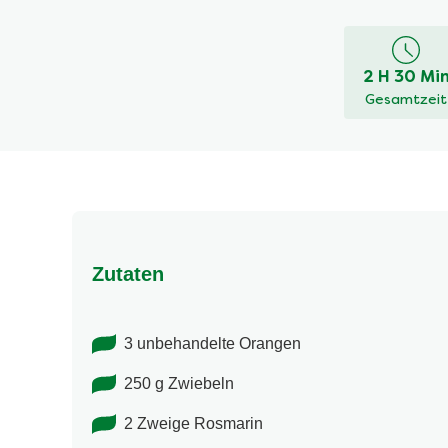
Bewertung
für
dieses
2 H 30 Mi
recipe
Gesamtzeit
abgegeben
Zutaten
3 unbehandelte Orangen
250 g Zwiebeln
2 Zweige Rosmarin