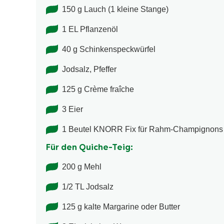
150 g Lauch (1 kleine Stange)
1 EL Pflanzenöl
40 g Schinkenspeckwürfel
Jodsalz, Pfeffer
125 g Crème fraîche
3 Eier
1 Beutel KNORR Fix für Rahm-Champignons
Für den Quiche-Teig:
200 g Mehl
1/2 TL Jodsalz
125 g kalte Margarine oder Butter