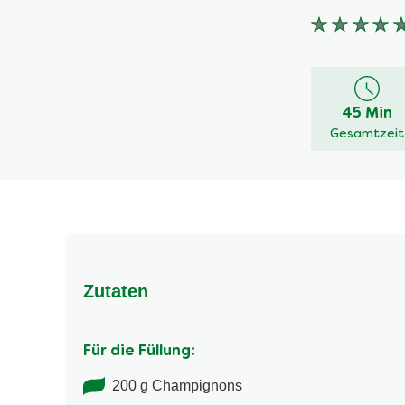
Keine
Bewertung
für
dieses
45 Min
recipe
Gesamtzeit
abgegeben
Zutaten
Für die Füllung:
200 g Champignons