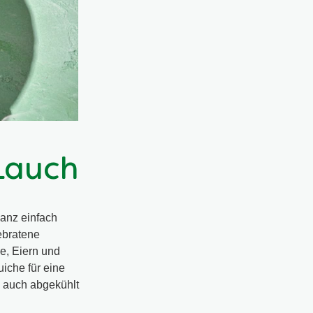
Lauch
anz einfach
gebratene
e, Eiern und
iche für eine
 auch abgekühlt