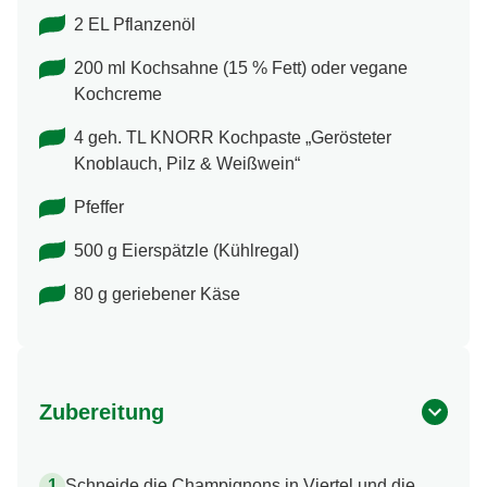
2 EL Pflanzenöl
200 ml Kochsahne (15 % Fett) oder vegane
Kochcreme
4 geh. TL KNORR Kochpaste „Gerösteter
Knoblauch, Pilz & Weißwein“
Pfeffer
500 g Eierspätzle (Kühlregal)
80 g geriebener Käse
Zubereitung
Schneide die Champignons in Viertel und die