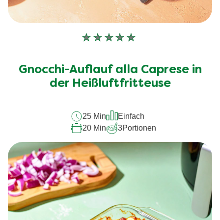
Keine
Bewertungen
für
Gnocchi-Auflauf alla Caprese in
dieses
recipe
der Heißluftfritteuse
abgegeben
25 Min
Einfach
20 Min
3
Portionen