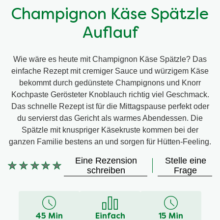
Champignon Käse Spätzle
Auflauf
Wie wäre es heute mit Champignon Käse Spätzle? Das
einfache Rezept mit cremiger Sauce und würzigem Käse
bekommt durch gedünstete Champignons und Knorr
Kochpaste Gerösteter Knoblauch richtig viel Geschmack.
Das schnelle Rezept ist für die Mittagspause perfekt oder
du servierst das Gericht als warmes Abendessen. Die
Spätzle mit knuspriger Käsekruste kommen bei der
ganzen Familie bestens an und sorgen für Hütten-Feeling.
Eine Rezension
Stelle eine
Keine
schreiben
Frage
Bewertungen
für
dieses
recipe
45 Min
Einfach
15 Min
abgegeben