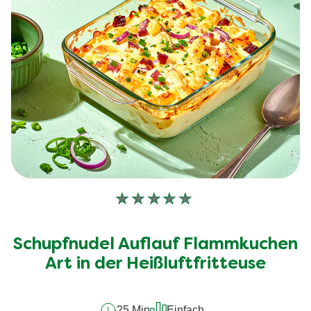
Keine
Bewertungen
für
Schupfnudel Auflauf Flammkuchen
dieses
recipe
Art in der Heißluftfritteuse
abgegeben
25 Min
Einfach