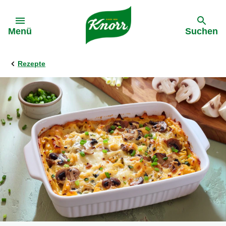
Gehe zu:
Menü
Suchen
Rezepte