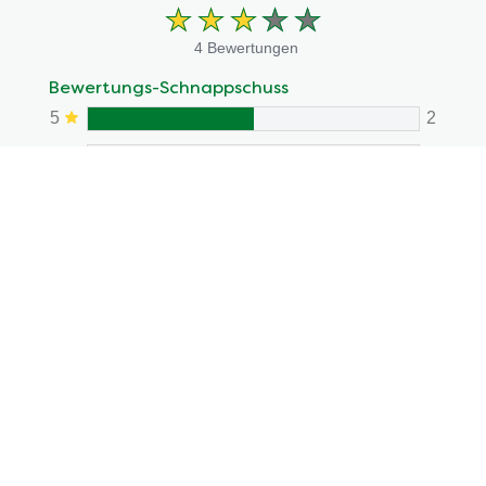
4 Bewertungen
Bewertungs-Schnappschuss
5
2
4
3
2
1
2
Eine Rezension schreiben
Stelle eine Frage