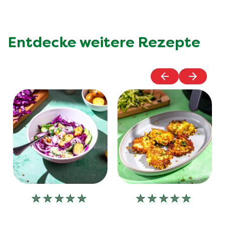
Entdecke weitere Rezepte
Keine
Keine
Bewertungen
Bewertungen
für
für