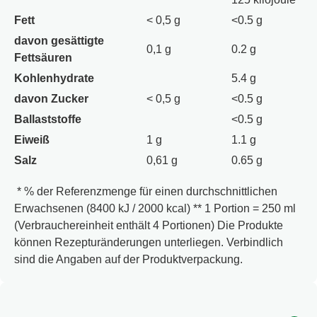
Gerste, Hafer, Ei, Milch, Senf enthalten. ¹ Natürliche
Fett
< 0,5 g
<0.5 g
Zutaten sind mit einem Sternchen gekennzeichnet.
²Kochsalzersatz, gewonnen aus natürlichen
davon gesättigte
0,1 g
0.2 g
Kaliummineralien.
Fettsäuren
Kohlenhydrate
5.4 g
davon Zucker
< 0,5 g
<0.5 g
Ballaststoffe
<0.5 g
Eiweiß
1 g
1.1 g
Salz
0,61 g
0.65 g
* % der Referenzmenge für einen durchschnittlichen
Erwachsenen (8400 kJ / 2000 kcal) ** 1 Portion = 250 ml
(Verbrauchereinheit enthält 4 Portionen) Die Produkte
können Rezepturänderungen unterliegen. Verbindlich
sind die Angaben auf der Produktverpackung.