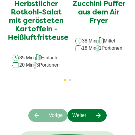
Herbstlicher
Zucchini Puffer
dieses
dieses
recipe
recipe
Rotkohl-Salat
aus dem Air
abgegeben
abgegeben
mit gerösteten
Fryer
Kartoffeln -
Heißluftfritteuse
38 Min
Mittel
18 Min
1
Portionen
35 Min
Einfach
20 Min
3
Portionen
Vorige
Weiter