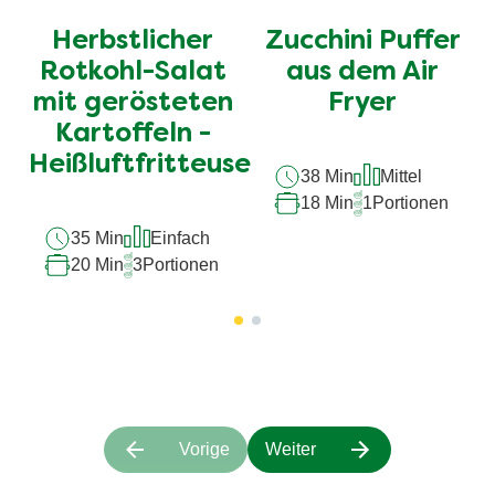
für
für
Herbstlicher
Zucchini Puffer
dieses
dieses
recipe
recipe
Rotkohl-Salat
aus dem Air
abgegeben
abgegeben
mit gerösteten
Fryer
Kartoffeln -
Heißluftfritteuse
38 Min
Mittel
18 Min
1
Portionen
35 Min
Einfach
20 Min
3
Portionen
Vorige
Weiter