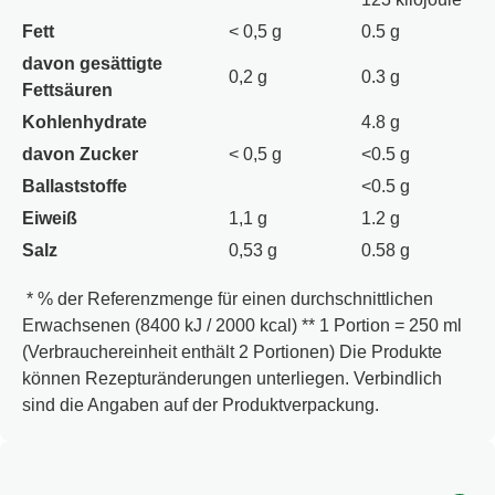
Sternchen gekennzeichnet.
Fett
< 0,5 g
0.5 g
davon gesättigte
0,2 g
0.3 g
Fettsäuren
Kohlenhydrate
4.8 g
davon Zucker
< 0,5 g
<0.5 g
Ballaststoffe
<0.5 g
Eiweiß
1,1 g
1.2 g
Salz
0,53 g
0.58 g
* % der Referenzmenge für einen durchschnittlichen
Erwachsenen (8400 kJ / 2000 kcal) ** 1 Portion = 250 ml
(Verbrauchereinheit enthält 2 Portionen) Die Produkte
können Rezepturänderungen unterliegen. Verbindlich
sind die Angaben auf der Produktverpackung.