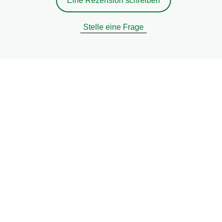
Eine Rezension schreiben
Stelle eine Frage
Rechtliches
Datenschutzhinweis
Cookie-Einstellungen
Cookie-Informationen
Recht