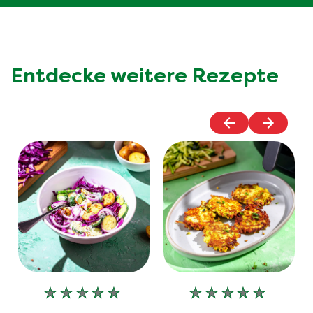
Entdecke weitere Rezepte
Keine
Keine
Bewertungen
Bewertungen