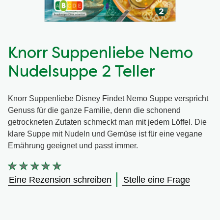
Knorr Suppenliebe Nemo
Nudelsuppe 2 Teller
Knorr Suppenliebe Disney Findet Nemo Suppe verspricht
Genuss für die ganze Familie, denn die schonend
getrockneten Zutaten schmeckt man mit jedem Löffel. Die
klare Suppe mit Nudeln und Gemüse ist für eine vegane
Ernährung geeignet und passt immer.
Keine
Bewertungen
Eine Rezension schreiben
Stelle eine Frage
für
dieses
product
abgegeben