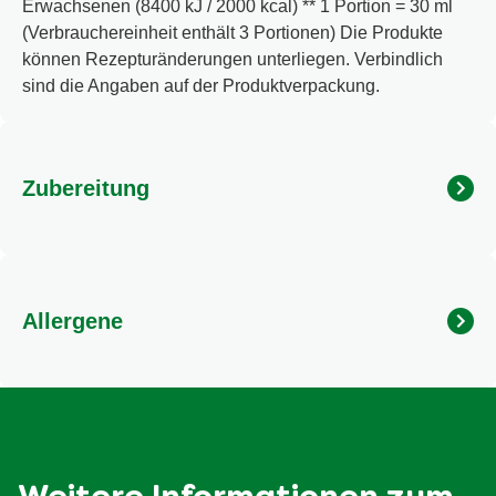
Erwachsenen (8400 kJ / 2000 kcal) ** 1 Portion = 30 ml
(Verbrauchereinheit enthält 3 Portionen) Die Produkte
können Rezepturänderungen unterliegen. Verbindlich
sind die Angaben auf der Produktverpackung.
Zubereitung
Und so geht´s: 3 EL Wasser und 3 EL Öl mit Knorr
Salatkrönung verrühren (1 EL = 15 ml). Über deinen
Lieblingssalat geben. Fertig!
Allergene
Enthält Senf. Kann Gluten, Ei, Soja, Milch und Sellerie
enthalten.