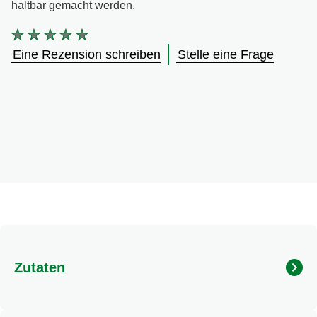
haltbar gemacht werden.
Keine
Bewertungen
Eine Rezension schreiben
Stelle eine Frage
für
dieses
product
abgegeben
Zutaten
Zutaten: Zucker¹, 15% Kräuter (6,3% Petersilie¹, 5,5%