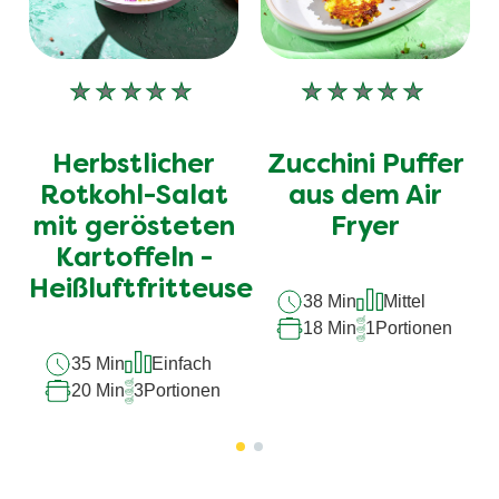
Keine
Keine
Bewertungen
Bewertungen
für
für
Herbstlicher
Zucchini Puffer
dieses
dieses
recipe
recipe
Rotkohl-Salat
aus dem Air
abgegeben
abgegeben
mit gerösteten
Fryer
Kartoffeln -
Heißluftfritteuse
38 Min
Mittel
18 Min
1
Portionen
35 Min
Einfach
20 Min
3
Portionen