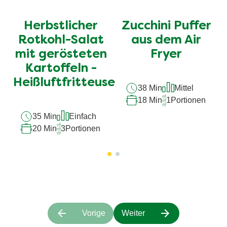
Bewertungen
Bewertungen
für
für
Herbstlicher
Zucchini Puffer
dieses
dieses
recipe
recipe
Rotkohl-Salat
aus dem Air
abgegeben
abgegeben
mit gerösteten
Fryer
Kartoffeln -
Heißluftfritteuse
38 Min
Mittel
18 Min
1
Portionen
35 Min
Einfach
20 Min
3
Portionen
Vorige
Weiter