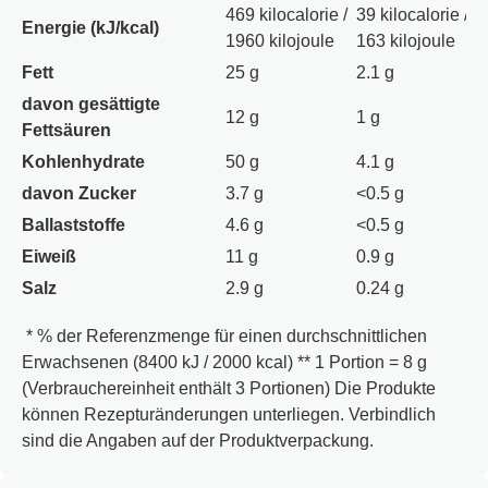
469 kilocalorie /
39 kilocalorie /
glutenhaltige Getreide enthalten.
Energie (kJ/kcal)
1960 kilojoule
163 kilojoule
Fett
25 g
2.1 g
davon gesättigte
12 g
1 g
Fettsäuren
Kohlenhydrate
50 g
4.1 g
davon Zucker
3.7 g
<0.5 g
Ballaststoffe
4.6 g
<0.5 g
Eiweiß
11 g
0.9 g
Salz
2.9 g
0.24 g
* % der Referenzmenge für einen durchschnittlichen
Erwachsenen (8400 kJ / 2000 kcal) ** 1 Portion = 8 g
(Verbrauchereinheit enthält 3 Portionen) Die Produkte
können Rezepturänderungen unterliegen. Verbindlich
sind die Angaben auf der Produktverpackung.