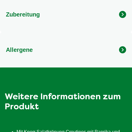
Zubereitung
Und so geht's: Kurz vor dem Verzehr über den Salat
streuen, fertig!
Allergene
Enthält Gluten. Kann Ei, Soja, Milch, Nüsse, Sellerie und
Senf enthalten.
Weitere Informationen zum
Produkt
Mit Knorr Salatkrönung Croutinos mit Paprika und