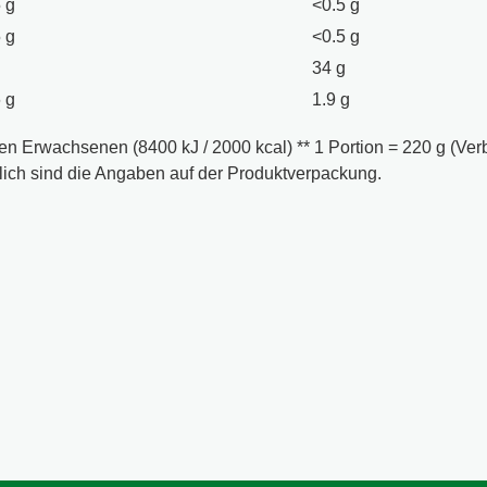
 g
<0.5 g
 g
<0.5 g
g
34 g
 g
1.9 g
n Erwachsenen (8400 kJ / 2000 kcal) ** 1 Portion = 220 g (Verb
ich sind die Angaben auf der Produktverpackung.
 1 kg, frisch oder aufgetaut) oder nimm 4 Hähnchenschenkel (à 
 Backblech. 2) Verrühre das Fix in einer Schüssel mit 5 EL Öl.
ten Backofen bei 200°C (Umluft 175°C) 50-60 Min. knusprig. 
und Senf enthalten.