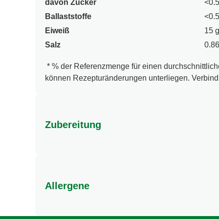
davon Zucker
<0.5
Ballaststoffe
<0.5
Eiweiß
15 
Salz
0.86
* % der Referenzmenge für einen durchschnittliche
können Rezepturänderungen unterliegen. Verbindl
Zubereitung
Und so einfach geht's: 1) Halbiere 1 Hähnchen (ca.
Hähnchenteile mit der Hautseite nach oben auf ein
dem Fleisch. 3) Brate das Hähnchen im vorgeheiz
Allergene
Karottenrohkost.
Enthält Gluten und Ei. Kann Soja, Milch, Sellerie 