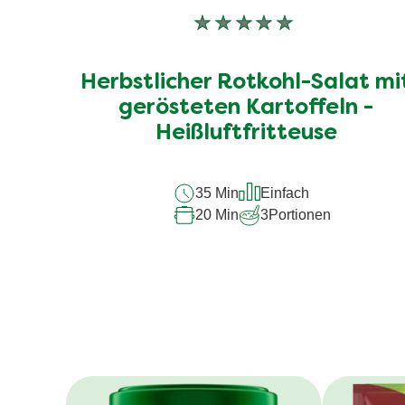
Keine
Bewertungen
für
Herbstlicher Rotkohl-Salat mi
dieses
recipe
gerösteten Kartoffeln -
abgegeben
Heißluftfritteuse
35 Min
Einfach
20 Min
3
Portionen