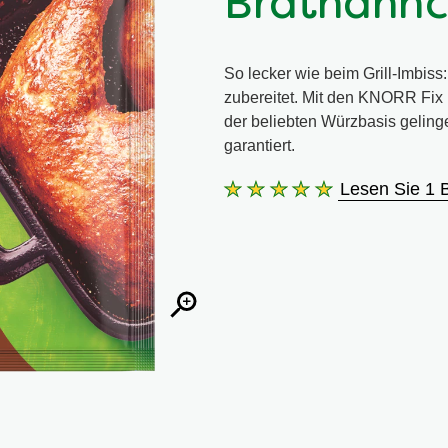
Brathähnc
So lecker wie beim Grill-Imbiss
zubereitet. Mit den KNORR Fix 
der beliebten Würzbasis gelin
garantiert.
Lesen Sie 1 
Die
durchschnittliche
Bewertung
dieses
Knorr
Fix
knuspriges
Brathähnchen
29
g
beträgt
5.0
von