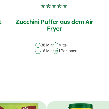
Keine
Bewertungen
für
t
Zucchini Puffer aus dem Air
dieses
recipe
Fryer
abgegeben
38 Min
Mittel
18 Min
1
Portionen