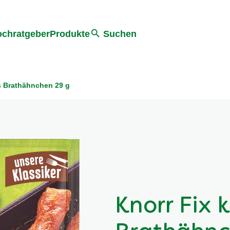
he
chratgeber
Produkte
Suchen
s Brathähnchen 29 g
Knorr Fix 