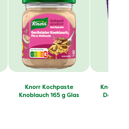
Knorr Kochpaste
Knorr Fus
Knoblauch 165 g Glas
Döner K
80g 