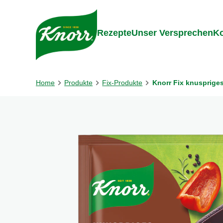
Gehe zu:
Inhalt
Footer
Suc
Rezepte
Unser Versprechen
Ko
Home
Produkte
Fix-Produkte
Knorr Fix knusprige