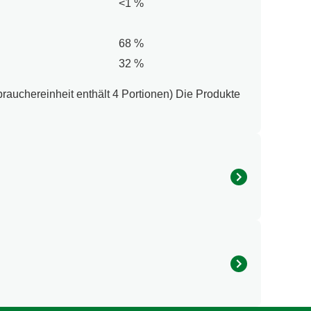
<1 %
68 %
32 %
rauchereinheit enthält 4 Portionen) Die Produkte
250 g, frisch oder gefroren). Lege die
 Verteile die Mischung mit einem Küchenpinsel auf
Dazu schmecken Pommes frites und