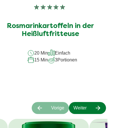
Keine
Bewertungen
für
Rosmarinkartoffeln in der
dieses
recipe
Heißluftfritteuse
abgegeben
20 Min
Einfach
15 Min
3
Portionen
Vorige
Weiter