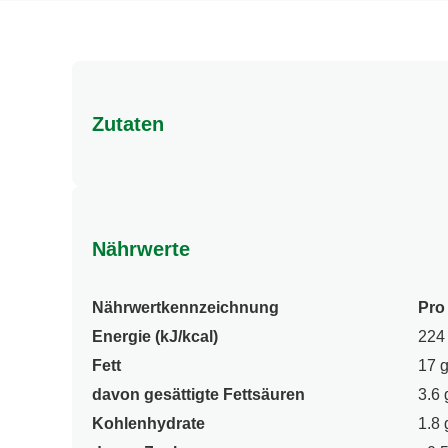
Zutaten
Zutaten: Stärke¹, jodiertes Speisesalz, Panierm
Karamellzuckersirup, Rosmarin¹, Zitronensaftpulve
enthalten. ¹Natürliche Zutaten sind mit einem St
Nährwerte
Nährwertkennzeichnung
Pro
Energie (kJ/kcal)
224 
Fett
17 
davon gesättigte Fettsäuren
3.6 
Kohlenhydrate
1.8 