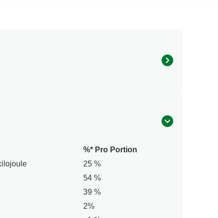
LVER¹, Zucker¹, Maiskeimöl¹, Speisesalz,
, Senf, Soja, andere glutenhaltige Getreide
%* Pro Portion
kilojoule
25 %
54 %
39 %
2%