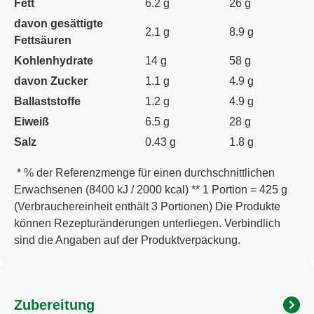
Fett
6.2 g
26 g
SELLERIE, SENF enthalten. ²Kochsalzersatz, gewonnen
aus natürlichen Kaliummineralien.
davon gesättigte
2.1 g
8.9 g
Fettsäuren
Kohlenhydrate
14 g
58 g
davon Zucker
1.1 g
4.9 g
Ballaststoffe
1.2 g
4.9 g
Eiweiß
6.5 g
28 g
Salz
0.43 g
1.8 g
* % der Referenzmenge für einen durchschnittlichen
Erwachsenen (8400 kJ / 2000 kcal) ** 1 Portion = 425 g
(Verbrauchereinheit enthält 3 Portionen) Die Produkte
können Rezepturänderungen unterliegen. Verbindlich
sind die Angaben auf der Produktverpackung.
Zubereitung