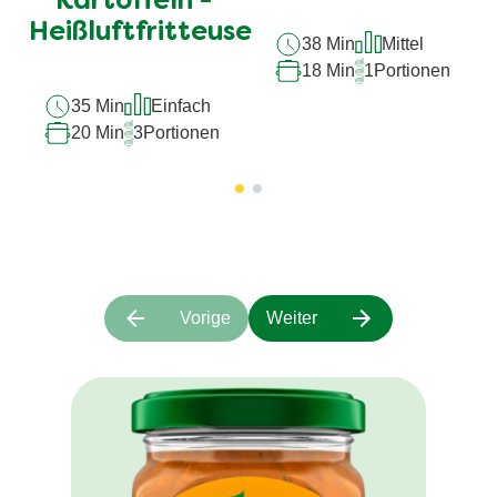
Kartoffeln -
Heißluftfritteuse
38 Min
Mittel
18 Min
1
Portionen
35 Min
Einfach
20 Min
3
Portionen
Vorige
Weiter