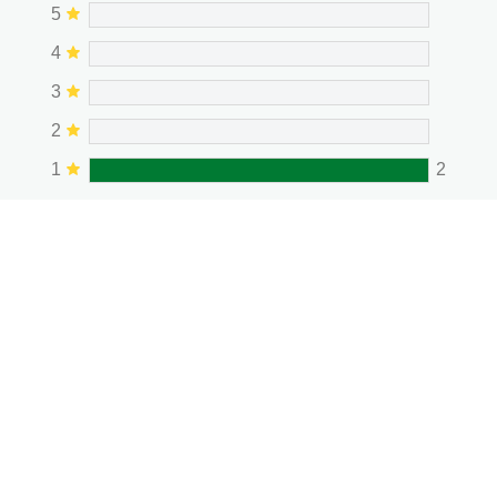
5
4
3
2
1
2
Eine Rezension schreiben
Stelle eine Frage
2
Bewertungen
Anzeige
1-2
von
2
Sortieren nach
Filtern Sie nach Sternebewertung