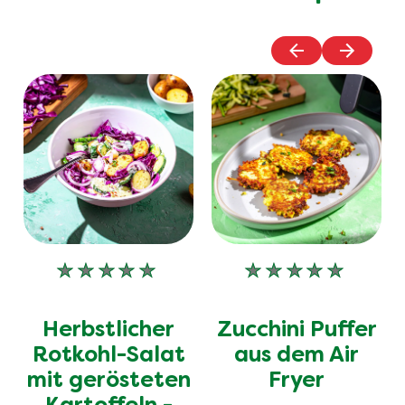
Keine
Keine
Bewertungen
Bewertungen
für
für
Herbstlicher
Zucchini Puffer
dieses
dieses
recipe
recipe
Rotkohl-Salat
aus dem Air
abgegeben
abgegeben
mit gerösteten
Fryer