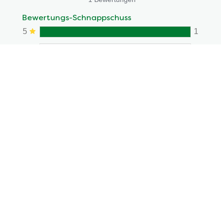
Bewertungs-Schnappschuss
5
1
4
3
2
1
Eine Rezension schreiben
Stelle eine Frage
1
Bewertungen
Anzeige
1-1
von
1