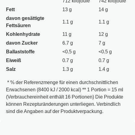
712 kilojoule
742 kilojoule
Antioxidationsmittel (Calcium-Dinatrium-EDTA).
Fett
13 g
14 g
davon gesättigte
1.1 g
1.1 g
Fettsäuren
Kohlenhydrate
11 g
12 g
davon Zucker
6.7 g
7 g
Ballaststoffe
<0.5 g
<0.5 g
Eiweiß
0.7 g
0.7 g
Salz
1.3 g
1.4 g
* % der Referenzmenge für einen durchschnittlichen
Erwachsenen (8400 kJ / 2000 kcal) ** 1 Portion = 15 ml
(Verbrauchereinheit enthält 16 Portionen) Die Produkte
können Rezepturänderungen unterliegen. Verbindlich
sind die Angaben auf der Produktverpackung.