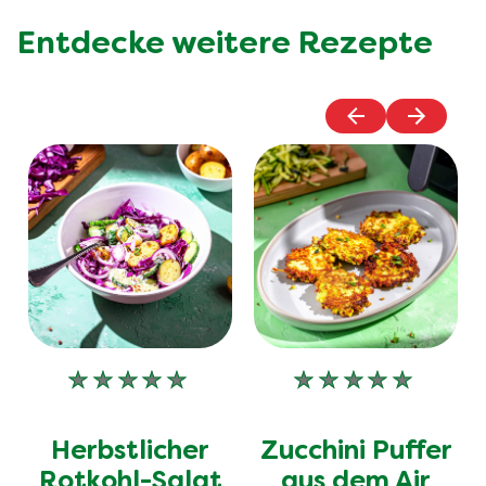
Entdecke weitere Rezepte
Keine
Keine
Bewertungen
Bewertungen
für
für
Herbstlicher
Zucchini Puffer
dieses
dieses
recipe
recipe
Rotkohl-Salat
aus dem Air