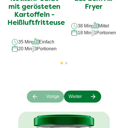
abgegeben
abgegeben
mit gerösteten
Fryer
Kartoffeln -
Heißluftfritteuse
38 Min
Mittel
18 Min
1
Portionen
35 Min
Einfach
20 Min
3
Portionen
Vorige
Weiter