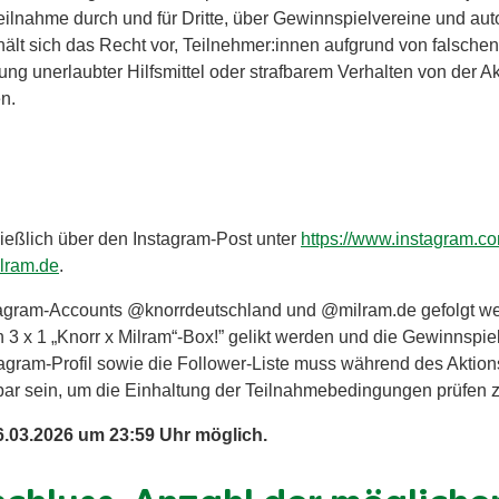
lnahme durch und für Dritte, über Gewinnspielvereine und auto
ält sich das Recht vor, Teilnehmer:innen aufgrund von falsche
ng unerlaubter Hilfsmittel oder strafbarem Verhalten von der A
en.
ließlich über den Instagram-Post unter
https://www.instagram.c
ilram.de
.
agram-Accounts @knorrdeutschland und @milram.de gefolgt wer
3 x 1 „Knorr x Milram“-Box!” gelikt werden und die Gewinnspi
agram-Profil sowie die Follower-Liste muss während des Aktion
hbar sein, um die Einhaltung der Teilnahmebedingungen prüfen
6.03.2026 um 23:59 Uhr möglich.