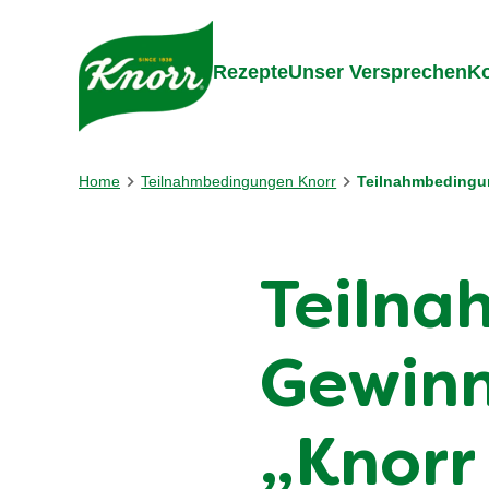
Gehe zu:
Inhalt
Footer
Suc
Rezepte
Unser Versprechen
Ko
Home
Teilnahmbedingungen Knorr
Teilnahmbedingun
Teiln
Gewinn
„Knorr