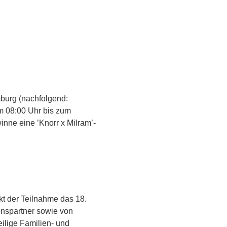
burg (nachfolgend:
um 08:00 Uhr bis zum
nne eine ’Knorr x Milram’-
kt der Teilnahme das 18.
onspartner sowie von
eilige Familien- und