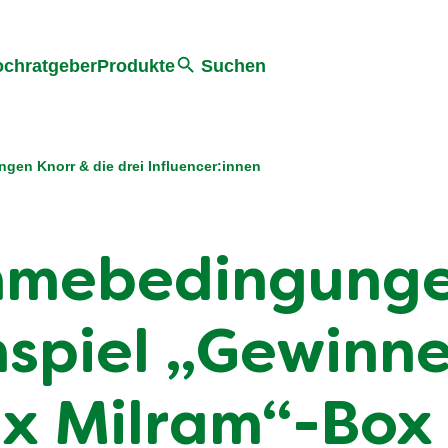
he
chratgeber
Produkte
Suchen
gen Knorr & die drei Influencer:innen
ahmebedingung
spiel „Gewinne
 x Milram“-Box