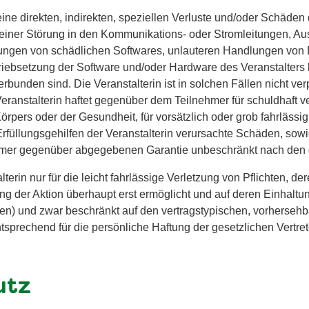
keine direkten, indirekten, speziellen Verluste und/oder Schäden 
einer Störung in den Kommunikations- oder Stromleitungen, Aus
ungen von schädlichen Softwares, unlauteren Handlungen von Dr
triebsetzung der Software und/oder Hardware des Veranstalters
unden sind. Die Veranstalterin ist in solchen Fällen nicht verpf
Veranstalterin haftet gegenüber dem Teilnehmer für schuldhaft 
rpers oder der Gesundheit, für vorsätzlich oder grob fahrlässig
Erfüllungsgehilfen der Veranstalterin verursachte Schäden, sow
hmer gegenüber abgegebenen Garantie unbeschränkt nach den 
lterin nur für die leicht fahrlässige Verletzung von Pflichten, de
 der Aktion überhaupt erst ermöglicht und auf deren Einhaltu
chten) und zwar beschränkt auf den vertragstypischen, vorherse
sprechend für die persönliche Haftung der gesetzlichen Vertret
utz