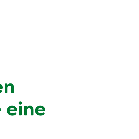
en
 eine