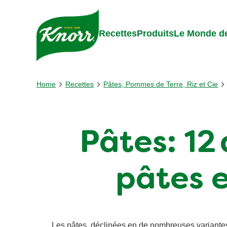
Skip to:
Main content
Footer
Recettes
Produits
Le Monde de
Home
Recettes
Pâtes, Pommes de Terre, Riz et Cie
Pâtes: 12
pâtes e
Les pâtes, déclinées en de nombreuses variantes et 