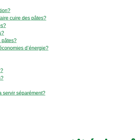
tion?
faire cuire des pâtes?
es?
s?
s pâtes?
 économies d’énergie?
s?
s?
la servir séparément?