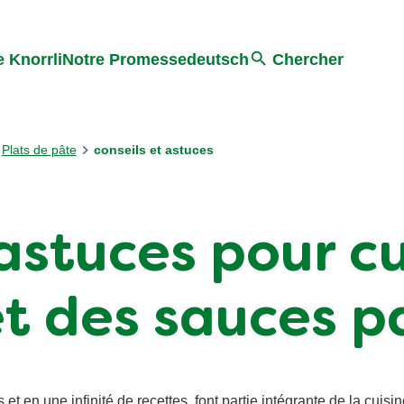
Search
 Knorrli
Notre Promesse
deutsch
Chercher
Plats de pâte
conseils et astuces
 astuces pour cu
t des sauces p
en une infinité de recettes, font partie intégrante de la cuisine 