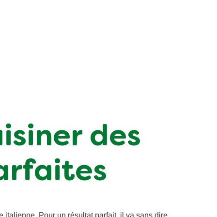
isiner des
arfaites
italienne. Pour un résultat parfait, il va sans dire