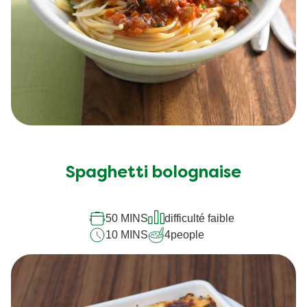
Spaghetti bolognaise
50 MINS
difficulté faible
10 MINS
4
people