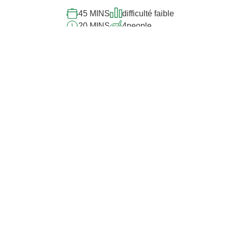
45 MINS
difficulté faible
20 MINS
4
people
Découvrez plus de recettes
Notre bouillon 100%
ingrédients naturels
La liste d’ingrédients est aussi transparente que
l’emballage – sans additifs et avec 10 ingrédients au