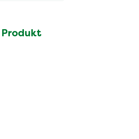
Menge pro Portion
315.0 kcal
12.0 g
5.8 g
 Produkt
14.0 g
10.0 g
34.0 g
1.4 g
2.2 g