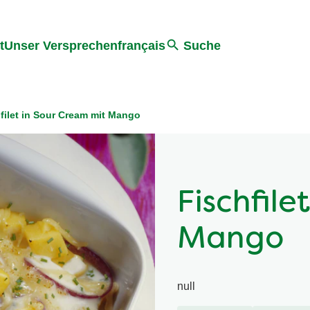
ter springen
Zur Suche Springen
t
Unser Versprechen
français
Suche
filet in Sour Cream mit Mango
Fischfile
Mango
null