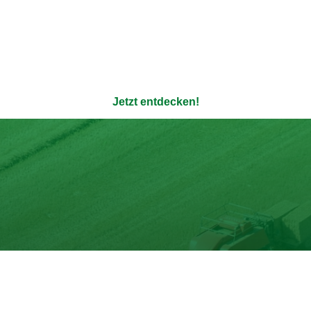
ere 100% natürlichen Bouil
enauso transparent wie die Verpackung - ohne Zusatzstoffe u
Jetzt entdecken!