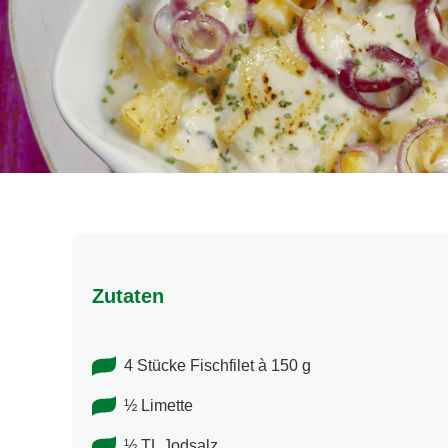
Zutaten
4 Stücke Fischfilet à 150 g
½ Limette
½ TL Jodsalz