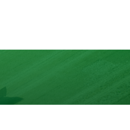
lons
nd mit max. 10 Zutaten.