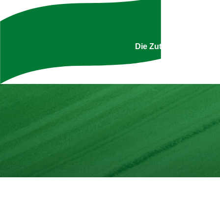
Uns
Die Zutatenliste ist g