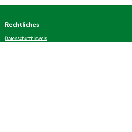
Rechtliches
Datenschutzhinweis
Cookie - Informationen
Recht
Impressum
Barrierefreiheit
Fragen
Kontakt
FAQ
Seitenverzeichnis