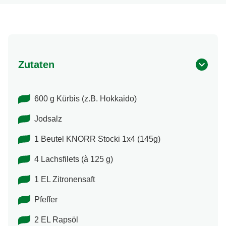
Zutaten
600 g Kürbis (z.B. Hokkaido)
Jodsalz
1 Beutel KNORR Stocki 1x4 (145g)
4 Lachsfilets (à 125 g)
1 EL Zitronensaft
Pfeffer
2 EL Rapsöl