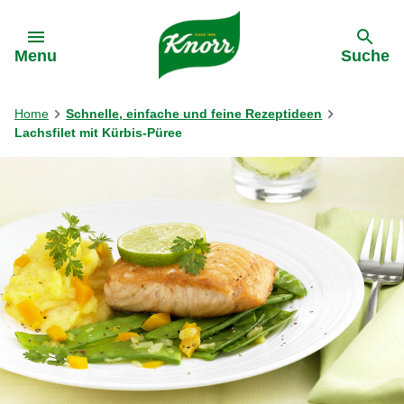
Gehe zu:
Menu
Suche
Home
Schnelle, einfache und feine Rezeptideen
Lachsfilet mit Kürbis-Püree