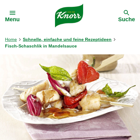
Gehe zu:
Menu
Suche
Home
Schnelle, einfache und feine Rezeptideen
Fisch-Schaschlik in Mandelsauce