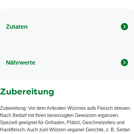
Zutaten
Zutaten: Speisesalz, Geschmacksverstärker
(Mononatriumglutamat), 13% Gewürze (Knoblauch, 2,6%
Paprika, 2,4% Pfeffer, Zwiebeln, Koriander,
Nährwerte
Kreuzkümmel, Kurkuma, Anis, Zimt, Fenchelsamen,
Ingwer, Liebstöckelwurzel, Chili, Piment, Nelken,
Lorbeerblätter), Stärke, Hefeextrakt, 1,7% Kräuter (Kerbel,
Energie (kJ/kcal)
585 kJ/139 kcal
Petersilie, Dill). Kann WEIZEN, ROGGEN, GERSTE,
Zubereitung
Fett
2.6 g
HAFER, EI, SOJA, MILCH, SELLERIE, SENF enthalten.
davon gesättigte Fettsäuren
0.3 g
Zubereitung: Vor dem Anbraten Würzmix aufs Fleisch streuen.
Kohlenhydrate
Nach Bedarf mit Ihren bevorzugten Gewürzen ergänzen.
Speziell geeignet für Grilladen, Plätzli, Geschnetzeltes und
davon Zucker
2 g
Hackfleisch. Auch zum Würzen veganer Gerichte, z. B. Seitan