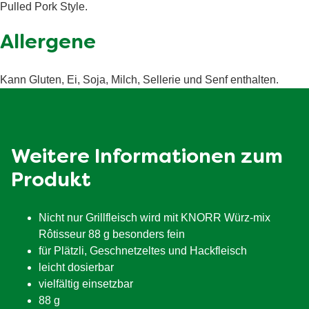
Ballaststoffe
3.2 g
Pulled Pork Style.
Eiweiß
15 g
Allergene
Salz
56.5 g
Kann Gluten, Ei, Soja, Milch, Sellerie und Senf enthalten.
Weitere Informationen zum
Produkt
Nicht nur Grillfleisch wird mit KNORR Würz-mix
Rôtisseur 88 g besonders fein
für Plätzli, Geschnetzeltes und Hackfleisch
leicht dosierbar
vielfältig einsetzbar
88 g