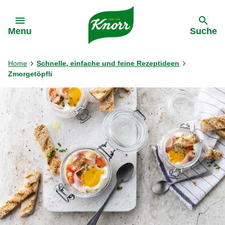
Gehe zu:
Menu
Suche
Home
Schnelle, einfache und feine Rezeptideen
Zmorgetöpfli