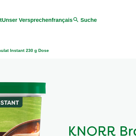
ter springen
Zur Suche Springen
t
Unser Versprechen
français
Suche
lat Instant 230 g Dose
KNORR Br