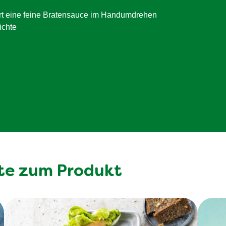
1.5 g
rt eine feine Bratensauce im Handumdrehen
<0.5 g
ichte
1.3 g
1.7 g
te zum Produkt