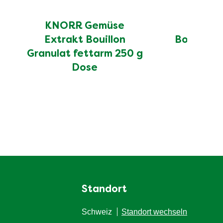
KNORR Gemüse
KNORR
Extrakt Bouillon
Bouillon 
Granulat fettarm 250 g
D
Dose
Standort
Schweiz
Standort wechseln