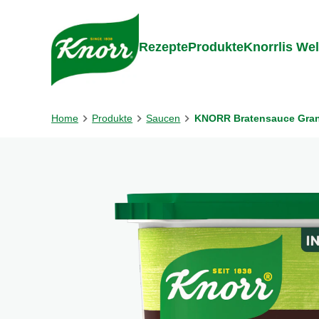
Gehe zu:
Zum Inhalt springen
Zum Foo
Rezepte
Produkte
Knorrlis Wel
Home
Produkte
Saucen
KNORR Bratensauce Granu