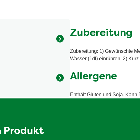
Zubereitung
Zubereitung: 1) Gewünschte Me
omen (mit SOJA), Palmöl,
Wasser (1dl) einrühren. 2) Kurz
Zucker, Tomatenpulver,
1,5% Rindfleischpulver,
Allergene
ak-Zuckerkulör),
gsmittel (Citronensäure),
nn ROGGEN, GERSTE,
Enthält Gluten und Soja. Kann E
calorie / 185 kilojoule
n.
1.5 g
0.9 g
m Produkt
5.9 g