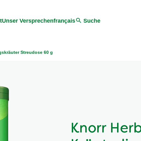
ter springen
Zur Suche Springen
t
Unser Versprechen
français
Suche
gskräuter Streudose 60 g
Knorr Her