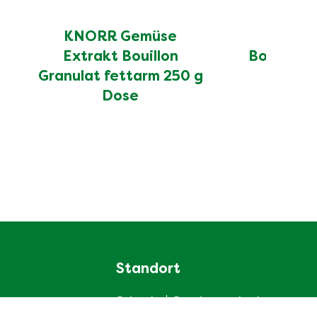
KNORR Gemüse
KNORR
Extrakt Bouillon
Bouillon 
Granulat fettarm 250 g
D
Dose
Standort
Schweiz
Standort wechseln