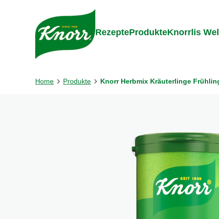
Gehe zu:
Zum Inhalt springen
Zum Foo
Rezepte
Produkte
Knorrlis Wel
Home
Produkte
Knorr Herbmix Kräuterlinge Frühlin