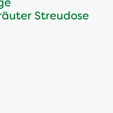
ge
räuter Streudose