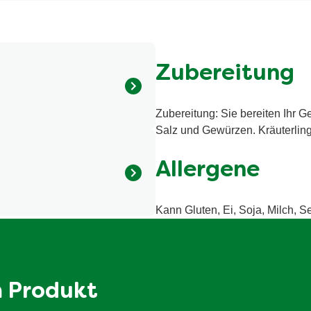
Zubereitung
Zubereitung: Sie bereiten Ihr 
tärker (Mononatriumglutamat,
Salz und Gewürzen. Kräuterling
ter (5,3% Petersilie, 4%
ucker, Maiskeimöl,
Allergene
beln, Speisesalz,
, HAFER, EI, SOJA,
Kann Gluten, Ei, Soja, Milch, Se
901 kJ/216 kcal
8.3 g
1.1 g
m Produkt