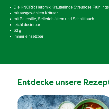
davon Zucker
Die KNORR Herbmix Kräuterlinge Streudose Frühlingskr
Ballaststoffe
mit ausgewählten Kräuter
Eiweiß
mit Petersilie, Sellerieblättern und Schnittlauch
leicht dosierbar
Salz
60 g
immer einsetzbar
Entdecke unsere Rezep