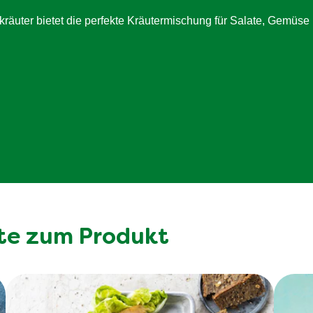
17 g
äuter bietet die perfekte Kräutermischung für Salate, Gemüse 
3.4 g
13 g
45.9 g
te zum Produkt