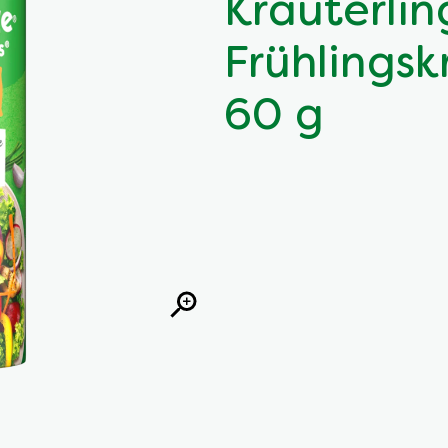
Kräuterlin
Frühlingsk
60 g