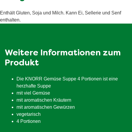
davon Zucker
1.8 g
Ballaststoffe
1.3 g
Enthält Gluten, Soja und Milch. Kann Ei, Sellerie und Senf
enthalten.
Eiweiß
2.1 g
Salz
1.7 g
Weitere Informationen zum
Produkt
Die KNORR Gemüse Suppe 4 Portionen ist eine
herzhafte Suppe
mit viel Gemüse
mit aromatischen Kräutern
mit aromatischen Gewürzen
vegetarisch
4 Portionen