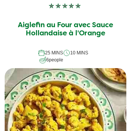
Aucune
évaluation
soumise
Aiglefin au Four avec Sauce
pour
Hollandaise à l'Orange
ce
recipe
25 MINS
10 MINS
6
people