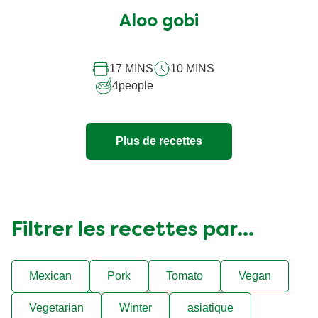
évaluation
soumise
Aloo gobi
pour
ce
17 MINS
10 MINS
recipe
4
people
Plus de recettes
Filtrer les recettes par...
Mexican
Pork
Tomato
Vegan
Vegetarian
Winter
asiatique