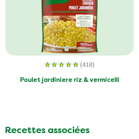
(418)
La
note
Poulet jardiniere riz & vermicelli
moyenne
de
ce
Poulet
jardiniere
riz
Recettes associées
&amp;