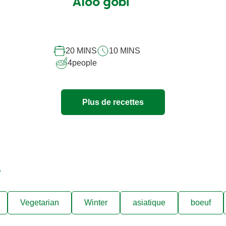
soumise
Aloo gobi
pour
ce
recipe
20 MINS
10 MINS
4
people
Plus de recettes
.
Vegetarian
Winter
asiatique
boeuf