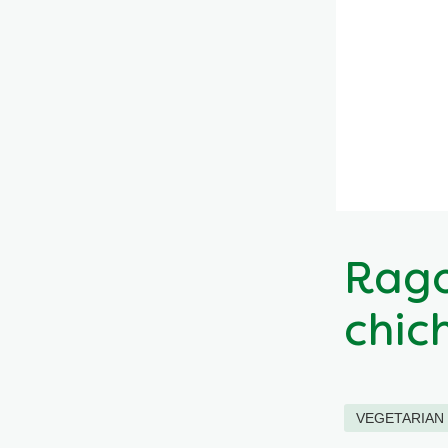
Ragoû
chic
VEGETARIAN