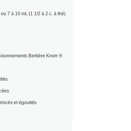
ou 7 à 10 mL (1 1/2 à 2 c. à thé)
saisonnements Berbère Knorr ®
ttés
ncées
rincés et égouttés