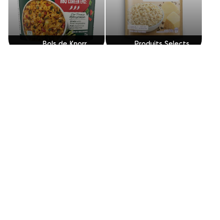
Bols de Knorr
Produits Selects
Bouillon
Sidekicks®
Découvrez plus