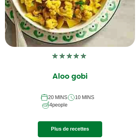
Aucune
évaluation
soumise
Aloo gobi
pour
ce
20 MINS
10 MINS
recipe
4
people
Plus de recettes