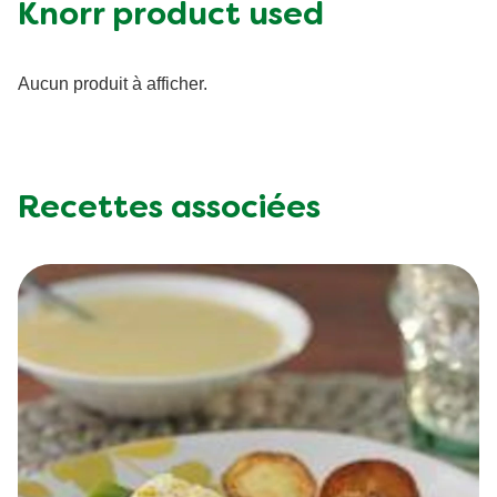
Fat (g)
11.0 g
Knorr product used
Fibre (g)
0.0 g
Aucun produit à afficher.
Recettes associées