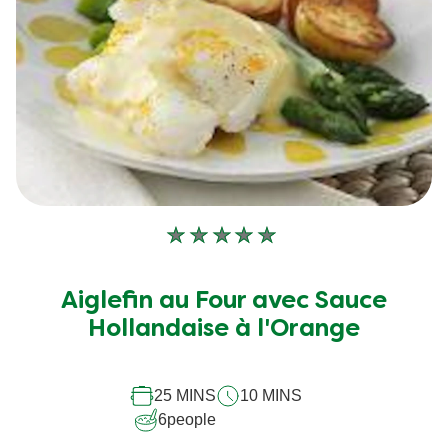
Aucune
évaluation
soumise
Aiglefin au Four avec Sauce
pour
Hollandaise à l'Orange
ce
recipe
25 MINS
10 MINS
6
people