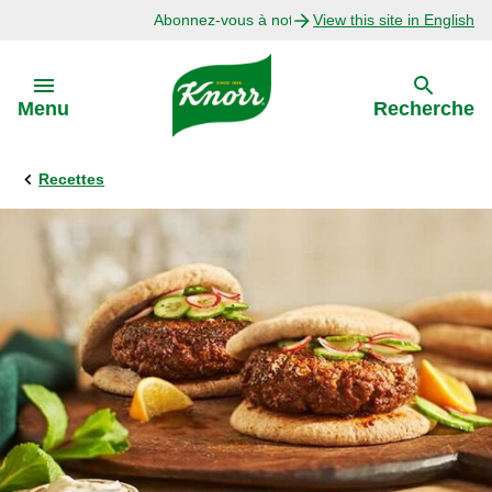
Abonnez-vous à notre infolettre
View this site in English
Skip to:
Menu
Recherche
Recettes
Précédent
Explorer
Recettes avec Bouillon
Recettes par Ingrédient
Recettes par Occasion