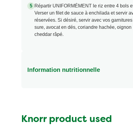
Répartir UNIFORMÉMENT le riz entre 4 bols et 
Verser un filet de sauce à enchilada et servir ave
réservées. Si désiré, servir avec vos garniture
sure, avocat en dés, coriandre hachée, oigno
cheddar râpé.
Information nutritionnelle
Energy (kcal)
Protein (g)
Sugar (g)
Fat (g)
Knorr product used
Fibre (g)