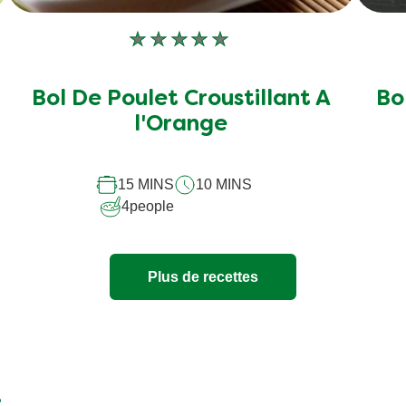
Aucune
évaluation
soumise
Bol De Poulet Croustillant A
Bo
pour
l'Orange
ce
recipe
15 MINS
10 MINS
4
people
Plus de recettes
.