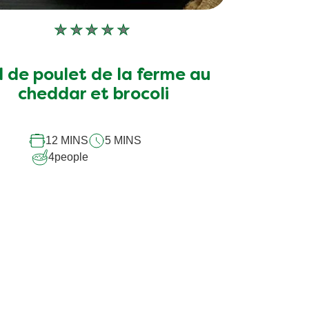
Aucune
évaluation
soumise
l de poulet de la ferme au
pour
cheddar et brocoli
ce
recipe
12 MINS
5 MINS
4
people