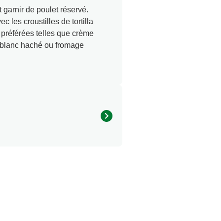
garnir de poulet réservé.
c les croustilles de tortilla
s préférées telles que crème
n blanc haché ou fromage
430.0
32.0 g
5.0 g
11.0 g
5.0 g