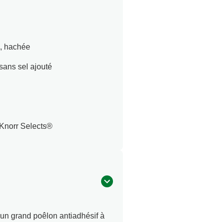
e, hachée
sans sel ajouté
 Knorr Selects®
n grand poêlon antiadhésif à