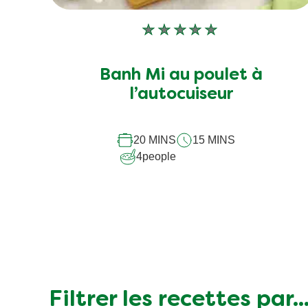
Aucune
évaluation
soumise
Banh Mi au poulet à
pour
l’autocuiseur
ce
recipe
20 MINS
15 MINS
4
people
Filtrer les recettes par..