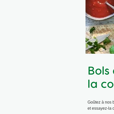
Bols
la co
Goûtez à nos bo
et essayez-la 