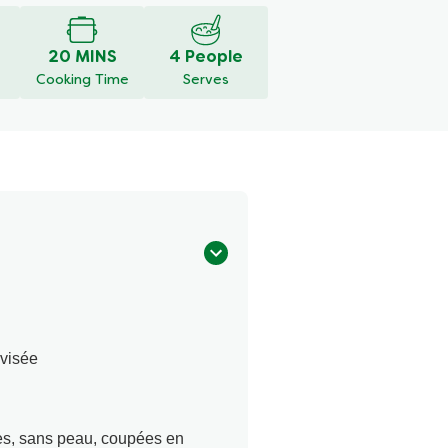
20 MINS
4 People
Cooking Time
Serves
ivisée
ées, sans peau, coupées en