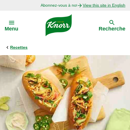
Abonnez-vous à notre infolettre
View this site in English
Skip to:
Menu
Recherche
Recettes
Précédent
Explorer
Recettes avec Bouillon
Recettes par Ingrédient
Recettes par Occasion