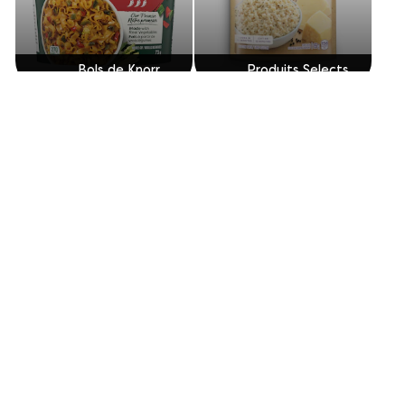
Bols de Knorr
Produits Selects
Bouillon
Sidekicks®
Découvrez plus