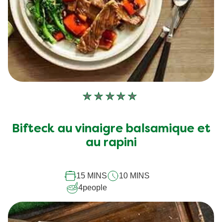
Aucune
évaluation
soumise
Bifteck au vinaigre balsamique et
pour
au rapini
ce
recipe
15 MINS
10 MINS
4
people