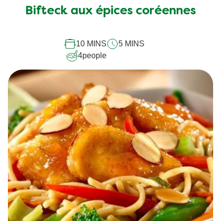
soumise
Bifteck aux épices coréennes
pour
ce
10 MINS
5 MINS
recipe
4
people