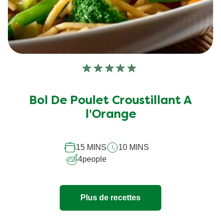
Aucune
évaluation
soumise
Bol De Poulet Croustillant A
pour
l'Orange
ce
recipe
15 MINS
10 MINS
4
people
Plus de recettes