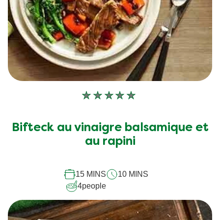
Aucune
évaluation
soumise
Bifteck au vinaigre balsamique et
pour
au rapini
ce
recipe
15 MINS
10 MINS
4
people