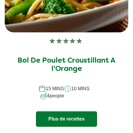
Aucune
évaluation
soumise
Bol De Poulet Croustillant A
pour
l'Orange
ce
recipe
15 MINS
10 MINS
4
people
Plus de recettes