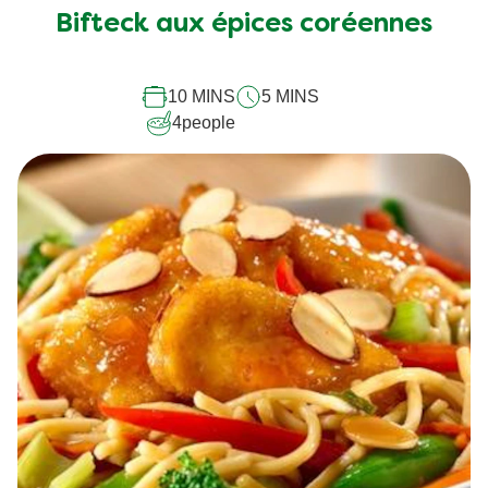
soumise
Bifteck aux épices coréennes
pour
ce
10 MINS
5 MINS
recipe
4
people