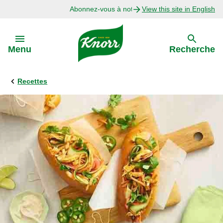
Abonnez-vous à notre infolettre
View this site in English
Skip to:
Menu
Recherche
Recettes
Précédent
Explorer
Recettes avec Bouillon
Recettes par Ingrédient
Recettes par Occasion