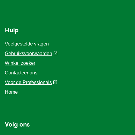
Vegetarisch
Kruiding
Ingrediënten
Groentewraps
Hulp
Veelgestelde vragen
Groentewraps
Kant en Klaar
Gebruiksvoorwaarden
Gelegenheden
Snackpots
Winkel zoeker
Contacteer ons
Voor de Professionals
Home
Volg ons