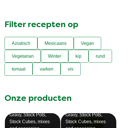
Filter recepten op
Aziatisch
Mexicaans
Vegan
Vegetarian
Winter
kip
rund
tomaat
varken
vis
Onze producten
Bouillon
Soep
Gravy, Stock Pots,
Gravy, Stock Pots,
Stock Cubes, mixes
Stock Cubes, mixes