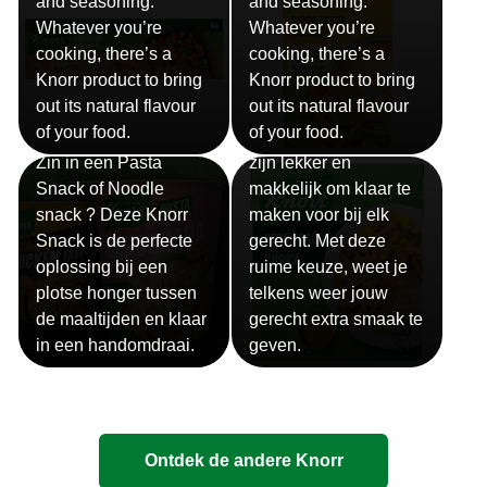
and seasoning.
and seasoning.
Whatever you’re
Whatever you’re
cooking, there’s a
cooking, there’s a
Knorr product to bring
Knorr product to bring
out its natural flavour
out its natural flavour
Sauzen
of your food.
of your food.
Snackpots
Onze Knorr sauzen
Zin in een Pasta
zijn lekker en
Snack of Noodle
makkelijk om klaar te
snack ? Deze Knorr
maken voor bij elk
Snack is de perfecte
gerecht. Met deze
oplossing bij een
ruime keuze, weet je
plotse honger tussen
telkens weer jouw
de maaltijden en klaar
gerecht extra smaak te
in een handomdraai.
geven.
Ontdek de andere Knorr