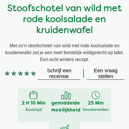
Stoofschotel van wild met
Vegetarisch
Kruiding
rode koolsalade en
Ingrediënten
Groentewraps
kruidenwafel
Groentewraps
Kant en Klaar
Met zo’n stoofschotel van wild met rode koolsalade en
kruidenwafel zet je een heel feestelijk wildgerecht op tafel.
Een echt winters recept.
Gelegenheden
Snackpots
Schrijf een
Een vraag
Geen
recensie
stellen
beoordelingen
ingediend
voor
deze
2 H 10 Min
gemiddelde
25 Min
recipe
Kooktijd
moeilijkheid
Voorbereiden