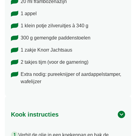
20 ml frambozenazijn
1 appel
1 klein potje zilveruitjes à 340 g
300 g gemengde paddenstoelen
1 zakje Knorr Jachtsaus
2 takjes tijm (voor de garnering)
Extra nodig: pureeknijper of aardappelstamper,
wafelijzer
Kook instructies
Verhit de olie in een koekenpan en bak de