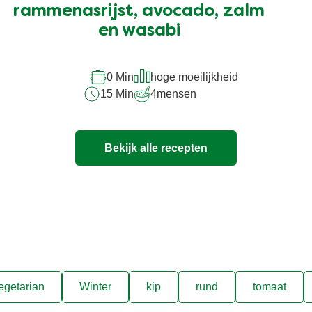
deze
rammenasrijst, avocado, zalm
recipe
en wasabi
0 Min
hoge moeilijkheid
15 Min
4
mensen
Bekijk alle recepten
egetarian
Winter
kip
rund
tomaat