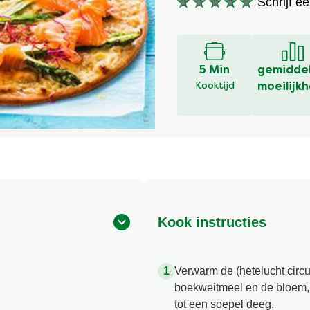
Schrijf e
Geen
beoordelingen
ingediend
voor
deze
5 Min
gemidde
recipe
Kooktijd
moeilijkh
Kook instructies
Verwarm de (hetelucht circu
boekweitmeel en de bloem, d
tot een soepel deeg.