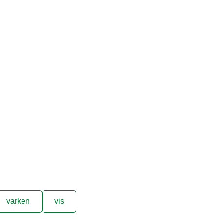
varken
vis