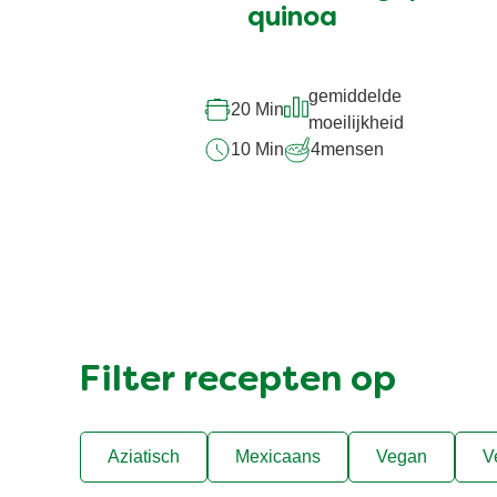
deze
quinoa
recipe
gemiddelde
20 Min
moeilijkheid
10 Min
4
mensen
Filter recepten op
Aziatisch
Mexicaans
Vegan
V