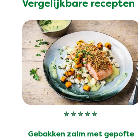
Vergelijkbare recepten
Geen
beoordelingen
ingediend
Gebakken zalm met gepofte
voor