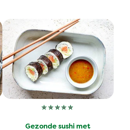
Geen
beoordelingen
ingediend
Gezonde sushi met
voor