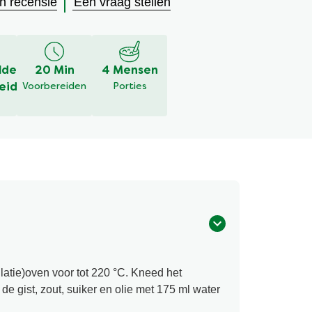
en recensie
Een vraag stellen
lde
20 Min
4 Mensen
eid
Voorbereiden
Porties
latie)oven voor tot 220 °C. Kneed het
e gist, zout, suiker en olie met 175 ml water