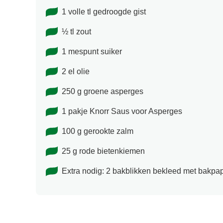
1 volle tl gedroogde gist
½ tl zout
1 mespunt suiker
2 el olie
250 g groene asperges
1 pakje Knorr Saus voor Asperges
100 g gerookte zalm
25 g rode bietenkiemen
Extra nodig: 2 bakblikken bekleed met bakpap