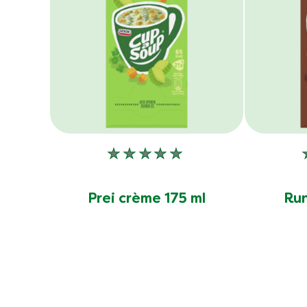
Geen
beoordelingen
ingediend
Prei crème 175 ml
Run
voor
deze
product