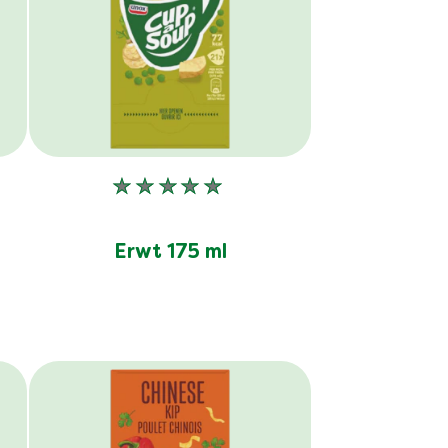
Geen
n
beoordelingen
ingediend
Erwt 175 ml
voor
deze
product