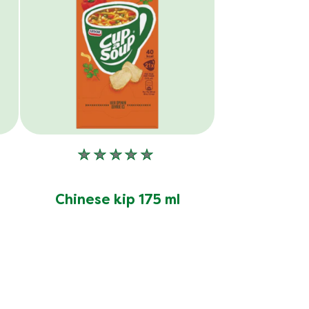
Geen
n
beoordelingen
ingediend
Chinese kip 175 ml
voor
deze
product