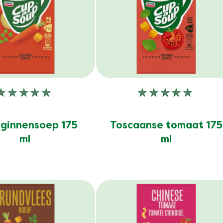
Geen
Geen
beoordelingen
beoordelinge
ingediend
ingediend
ginnensoep 175
Toscaanse tomaat 175
voor
voor
ml
ml
deze
deze
product
product