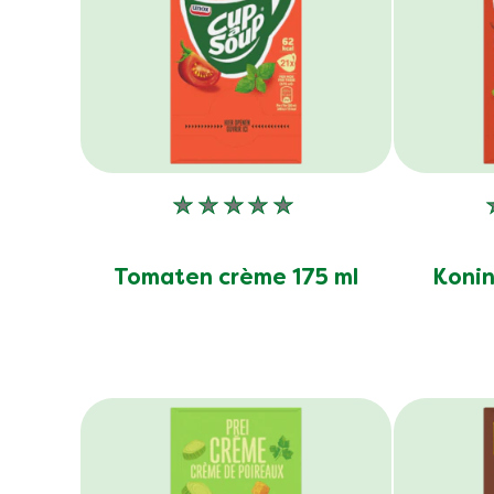
Geen
beoordelingen
ingediend
Tomaten crème 175 ml
Konin
voor
deze
product