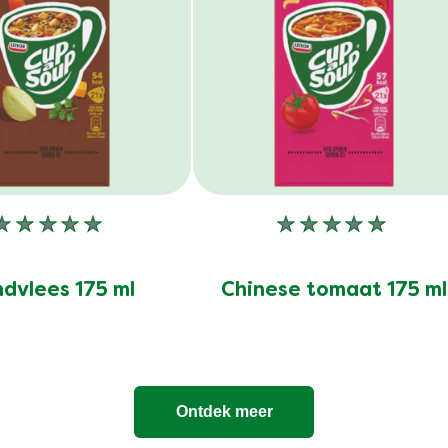
Geen
Geen
beoordelingen
beoordelinge
ingediend
ingediend
dvlees 175 ml
Chinese tomaat 175 ml
voor
voor
deze
deze
product
product
Ontdek meer