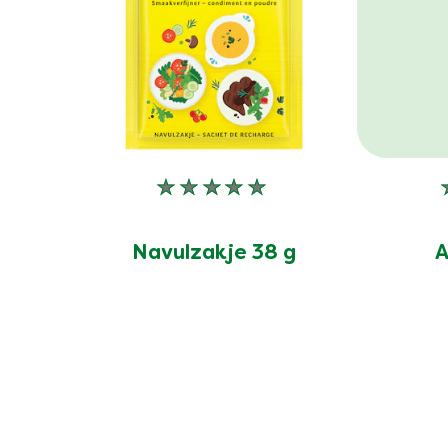
Geen
beoordelingen
ingediend
Navulzakje 38 g
A
voor
deze
product