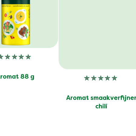
Geen
beoordelingen
ingediend
romat 88 g
Geen
voor
beoordelinge
deze
ingediend
Aromat smaakverfijne
product
voor
chili
deze
product