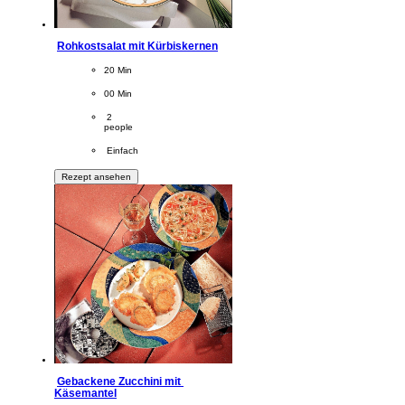
Rohkostsalat mit Kürbiskernen
CookingTime
20 Min 
PreparationTime
00 Min
Servings
 2
people
Difficulty
 Einfach
Rezept ansehen
Gebackene Zucchini mit 
Käsemantel