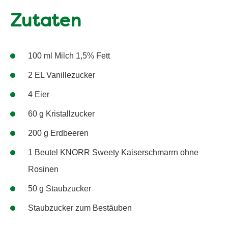
Zutaten
100 ml Milch 1,5% Fett
2 EL Vanillezucker
4 Eier
60 g Kristallzucker
200 g Erdbeeren
1 Beutel KNORR Sweety Kaiserschmarrn ohne
Rosinen
50 g Staubzucker
Staubzucker zum Bestäuben