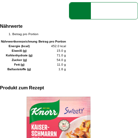
Nährwerte
Betrag pro Portion
Nährwertkennzeichnung
Betrag pro Portion
Energie (kcal)
452.0 kcal
Eiweiß (g)
15.0 g
Kohlenhydrate (g)
71.0 g
Zucker (g)
54.0 g
Fett (g)
11.0 g
Ballaststoffe (g)
1.6 g
Produkt zum Rezept