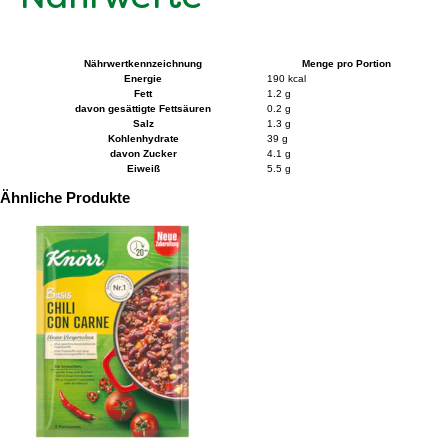
Nährwertkennzeichnung
Menge pro Portion
Energie
190 kcal
Fett
1.2 g
davon gesättigte Fettsäuren
0.2 g
Salz
1.3 g
Kohlenhydrate
39 g
davon Zucker
4.1 g
Eiweiß
5.5 g
Ähnliche Produkte