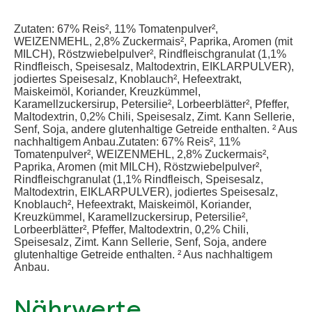
Zutaten: 67% Reis², 11% Tomatenpulver²,
WEIZENMEHL, 2,8% Zuckermais², Paprika, Aromen (mit
MILCH), Röstzwiebelpulver², Rindfleischgranulat (1,1%
Rindfleisch, Speisesalz, Maltodextrin, EIKLARPULVER),
jodiertes Speisesalz, Knoblauch², Hefeextrakt,
Maiskeimöl, Koriander, Kreuzkümmel,
Karamellzuckersirup, Petersilie², Lorbeerblätter², Pfeffer,
Maltodextrin, 0,2% Chili, Speisesalz, Zimt. Kann Sellerie,
Senf, Soja, andere glutenhaltige Getreide enthalten. ² Aus
nachhaltigem Anbau.Zutaten: 67% Reis², 11%
Tomatenpulver², WEIZENMEHL, 2,8% Zuckermais²,
Paprika, Aromen (mit MILCH), Röstzwiebelpulver²,
Rindfleischgranulat (1,1% Rindfleisch, Speisesalz,
Maltodextrin, EIKLARPULVER), jodiertes Speisesalz,
Knoblauch², Hefeextrakt, Maiskeimöl, Koriander,
Kreuzkümmel, Karamellzuckersirup, Petersilie²,
Lorbeerblätter², Pfeffer, Maltodextrin, 0,2% Chili,
Speisesalz, Zimt. Kann Sellerie, Senf, Soja, andere
glutenhaltige Getreide enthalten. ² Aus nachhaltigem
Anbau.
Nährwerte