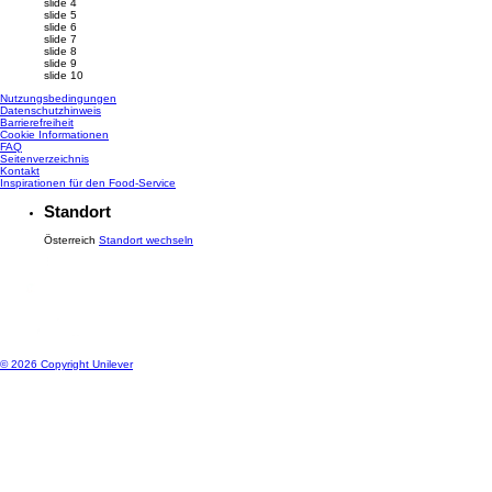
slide 4
slide 5
slide 6
slide 7
slide 8
slide 9
slide 10
Nutzungsbedingungen
Datenschutzhinweis
Cookie-Einstellungen
Barrierefreiheit
Cookie Informationen
FAQ
Seitenverzeichnis
Kontakt
Inspirationen für den Food-Service
Standort
Österreich
Standort wechseln
© 2026 Copyright Unilever