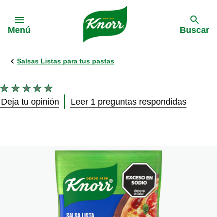
Skip to:
Menú
Buscar
Salsas Listas para tus pastas
No
se
Deja tu opinión
Leer 1 preguntas respondidas
han
enviado
calificaciones
para
este
product