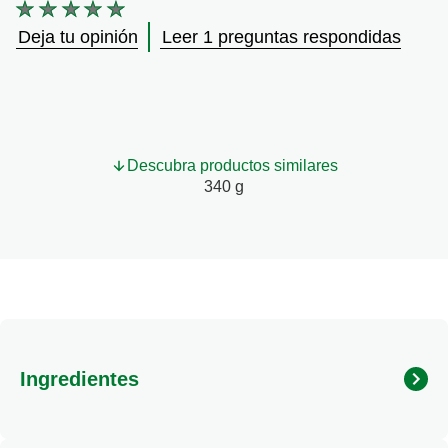
No
se
Deja tu opinión
Leer 1 preguntas respondidas
han
enviado
calificaciones
para
este
product
Descubra productos similares
340 g
Ingredientes
Tomate, azúcar, sal, orégano, aceite vegetal, pimentón