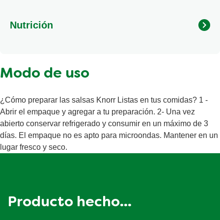
dulce, ajo, cebolla, ají molido, pimienta negra, espesante:
goma xántica y acidulante: ácido cítrico.
Nutrición
Calorías
18 kcal
Modo de uso
Grasas
0 g
Grasas saturadas
0 g
¿Cómo preparar las salsas Knorr Listas en tus comidas? 1 -
Grasa poli-insaturada
0 g
Abrir el empaque y agregar a tu preparación. 2- Una vez
abierto conservar refrigerado y consumir en un máximo de 3
Carbohidratos totales
2.9 g
días. El empaque no es apto para microondas. Mantener en un
Azúcares
2.3 g
lugar fresco y seco.
Proteína
0.6 g
Producto hecho...