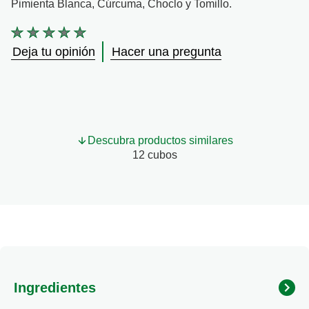
Pimienta Blanca, Cúrcuma, Choclo y Tomillo.
No
se
Deja tu opinión
Hacer una pregunta
han
enviado
calificaciones
para
este
product
Descubra productos similares
12 cubos
Ingredientes