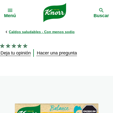
Skip to:
Menú
Buscar
Caldos saludables - Con menos sodio
No
se
Deja tu opinión
Hacer una pregunta
han
enviado
calificaciones
para
este
product