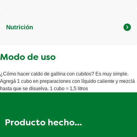
Sal, grasa animal, almidón, cloruro de potasio, azúcar,
vegetales (cebolla, choclo y perejil), extracto de levadura,
agua, carne de gallina, cúrcuma, pimienta blanca, laurel,
Nutrición
tomillo, aromatizante idéntico al natural y colorante:
caramelo IV.
Modo de uso
¿Cómo hacer caldo de gallina con cubitos? Es muy simple.
Agregá 1 cubo en preparaciones con líquido caliente y mezclá
hasta que se disuelva. 1 cubo = 1,5 litros
Producto hecho...