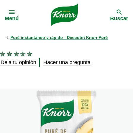
Skip to:
Menú
Buscar
Puré instantáneo y rápido - Descubrí Knorr Puré
No
se
Deja tu opinión
Hacer una pregunta
han
enviado
calificaciones
para
este
product