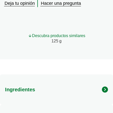
se
Deja tu opinión
Hacer una pregunta
han
enviado
calificaciones
para
este
product
Descubra productos similares
125 g
Ingredientes
papa deshidratada, emulsionante: mono y diglicéridos de
ácidos grasos, antioxidantes: metabisulfito de sodio,