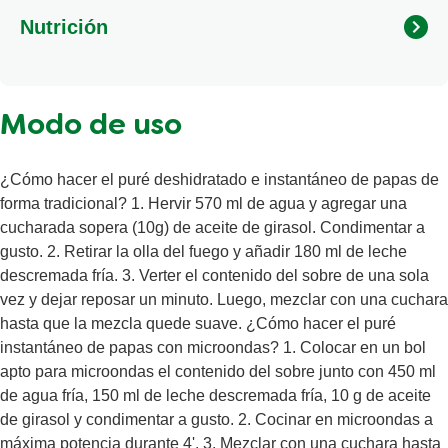
BHA, ácido cítrico, estabilizante: disodio pirofosfato y
Nutrición
colorante: curcumina.
Calorías
91 kcal
Modo de uso
Grasas
1.9 g
Grasas saturadas
0 g
¿Cómo hacer el puré deshidratado e instantáneo de papas de
Grasa poli-insaturada
0.3 g
forma tradicional? 1. Hervir 570 ml de agua y agregar una
cucharada sopera (10g) de aceite de girasol. Condimentar a
Carbohidratos totales
15 g
gusto. 2. Retirar la olla del fuego y añadir 180 ml de leche
Azúcares
2.2 g
descremada fría. 3. Verter el contenido del sobre de una sola
Proteína
3 g
vez y dejar reposar un minuto. Luego, mezclar con una cuchara
hasta que la mezcla quede suave. ¿Cómo hacer el puré
instantáneo de papas con microondas? 1. Colocar en un bol
apto para microondas el contenido del sobre junto con 450 ml
de agua fría, 150 ml de leche descremada fría, 10 g de aceite
de girasol y condimentar a gusto. 2. Cocinar en microondas a
máxima potencia durante 4'. 3. Mezclar con una cuchara hasta