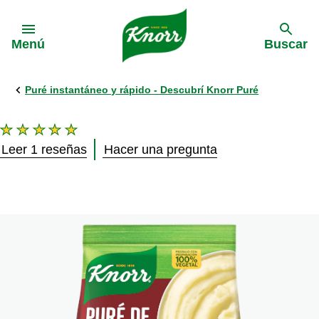
Skip to:
Menú
Buscar
Puré instantáneo y rápido - Descubrí Knorr Puré
La
calificación
Leer 1 reseñas
Hacer una pregunta
promedio
de
este
Puré
de
Papas
es
5.0
de
5
de
1