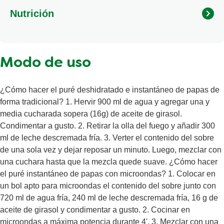
de sodio), acidulante (ácido cítrico), antioxidantes (butil
Nutrición
hidroxianisol y butil hidroxitolueno)], aceite vegetal sin
hidrogenar (maíz), espesante (maltodextrina), suero de
leche, sal yodada, azúcar, acentuador de sabor
(glutamato monosódico), leche descremada en polvo
Modo de uso
(0.5%), saborizante idéntico al natural (mantequilla),
pimienta blanca, colorante artificial (anaranjado
alimentos 5/E160 (a)).CONTIENE SULFITO, GLUTEN,
¿Cómo hacer el puré deshidratado e instantáneo de papas de
SOYA Y LECHE.
forma tradicional? 1. Hervir 900 ml de agua y agregar una y
media cucharada sopera (16g) de aceite de girasol.
Condimentar a gusto. 2. Retirar la olla del fuego y añadir 300
ml de leche descremada fría. 3. Verter el contenido del sobre
de una sola vez y dejar reposar un minuto. Luego, mezclar con
una cuchara hasta que la mezcla quede suave. ¿Cómo hacer
el puré instantáneo de papas con microondas? 1. Colocar en
un bol apto para microondas el contenido del sobre junto con
720 ml de agua fría, 240 ml de leche descremada fría, 16 g de
aceite de girasol y condimentar a gusto. 2. Cocinar en
microondas a máxima potencia durante 4'. 3. Mezclar con una