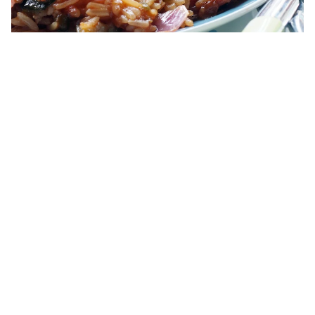
Alitas de pollo con arroz
40 MINS
5 MINS
4
Personas