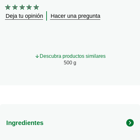
No
se
Deja tu opinión
Hacer una pregunta
han
enviado
calificaciones
para
este
product
Descubra productos similares
500 g
Ingredientes
Sémola de trigo candeal, Hierro, vitaminas B1 (Tiamina),