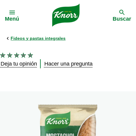
Skip to:
Menú
Buscar
Fideos y pastas integrales
No
se
Deja tu opinión
Hacer una pregunta
han
enviado
calificaciones
para
este
product