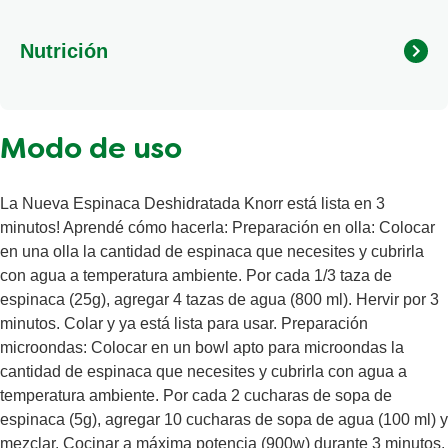
Nutrición
Calorías
22 kcal
Modo de uso
Grasas
0 g
Grasas saturadas
0 g
La Nueva Espinaca Deshidratada Knorr está lista en 3
Grasa poli-insaturada
0 g
minutos! Aprendé cómo hacerla: Preparación en olla: Colocar
en una olla la cantidad de espinaca que necesites y cubrirla
Carbohidratos totales
1.5 g
con agua a temperatura ambiente. Por cada 1/3 taza de
Azúcares
0 g
espinaca (25g), agregar 4 tazas de agua (800 ml). Hervir por 3
Proteína
3.1 g
minutos. Colar y ya está lista para usar. Preparación
microondas: Colocar en un bowl apto para microondas la
cantidad de espinaca que necesites y cubrirla con agua a
temperatura ambiente. Por cada 2 cucharas de sopa de
espinaca (5g), agregar 10 cucharas de sopa de agua (100 ml) y
mezclar. Cocinar a máxima potencia (900w) durante 3 minutos.