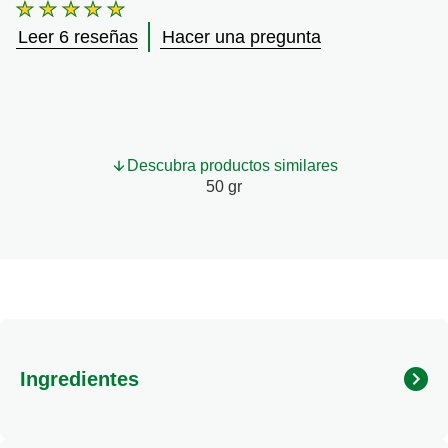
La
calificación
Leer 6 reseñas
Hacer una pregunta
promedio
de
este
Espinaca
Deshidratada
es
5.0
Descubra productos similares
de
50 gr
5
de
6
calificaciones.
Ingredientes
espinaca.