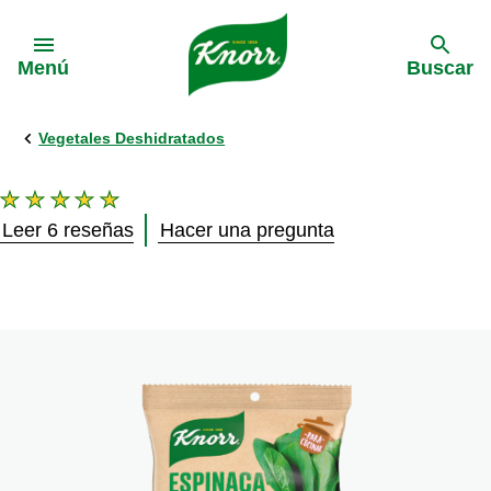
Skip to:
Menú
Buscar
Vegetales Deshidratados
La
calificación
Leer 6 reseñas
Hacer una pregunta
promedio
de
este
Espinaca
Deshidratada
es
5.0
de
5
de
6
calificaciones.