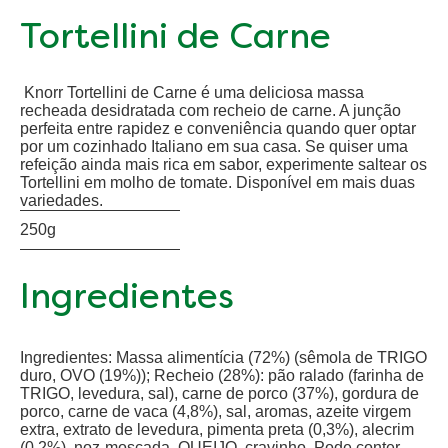
Tortellini de Carne
Knorr Tortellini de Carne é uma deliciosa massa
recheada desidratada com recheio de carne. A junção
perfeita entre rapidez e conveniência quando quer optar
por um cozinhado Italiano em sua casa. Se quiser uma
refeição ainda mais rica em sabor, experimente saltear os
Tortellini em molho de tomate. Disponível em mais duas
variedades.
250g
Ingredientes
Ingredientes: Massa alimentícia (72%) (sêmola de TRIGO
duro, OVO (19%)); Recheio (28%): pão ralado (farinha de
TRIGO, levedura, sal), carne de porco (37%), gordura de
porco, carne de vaca (4,8%), sal, aromas, azeite virgem
extra, extrato de levedura, pimenta preta (0,3%), alecrim
(0,2%), noz-moscada, QUEIJO, cravinho. Pode conter