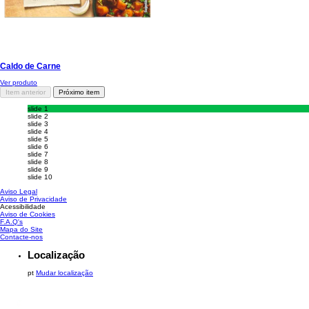
Caldo de Carne
Ver produto
Item anterior
Próximo item
slide 1
slide 2
slide 3
slide 4
slide 5
slide 6
slide 7
slide 8
slide 9
slide 10
Aviso Legal
Aviso de Privacidade
Acessibilidade
Aviso de Cookies
Gerir Preferências
F.A.Q's
Mapa do Site
Contacte-nos
Localização
pt
Mudar localização