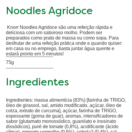
Noodles Agridoce
Knorr Noodles Agridoce são uma refeição rápida e
deliciosa com um saboroso molho. Podem ser
preparados como prato de massa ou como sopa. Para
desfrutar de uma refeição prática onde e quando quiser:
em casa ou no emprego, basta juntar água quente e
estará pronto em 5 minutos!
75g
Ingredientes
Ingredientes: massa alimentícia (83%) [farinha de TRIGO,
óleo de girassol, sal, amido modificado, açúcar, óleo de
colza, extrato de curcuma], açúcar, farinha de TRIGO,
espessante (goma de guar), aromas, intensificadores de
sabor (glutamato monossódico, guanilato e inosinato
dissódicos), puré de tomate (0,8%), acidificante (ácido
cítrico), pimento vermelho (0,5%), cebola2 (0,4%), sal