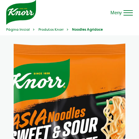
Meny
Página Inicial
Produtos Knorr
Noodles Agridoce