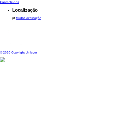
F.A.Q's
Mapa do Site
Contacte-nos
Localização
pt
Mudar localização
© 2026 Copyright Unilever