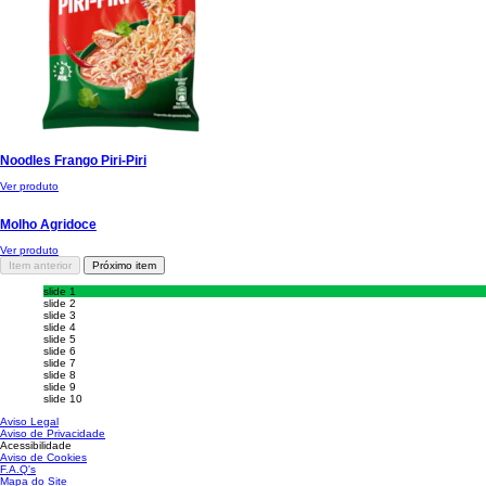
Noodles Frango Piri-Piri
Ver produto
Molho Agridoce
Ver produto
Item anterior
Próximo item
slide 1
slide 2
slide 3
slide 4
slide 5
slide 6
slide 7
slide 8
slide 9
slide 10
Aviso Legal
Aviso de Privacidade
Acessibilidade
Aviso de Cookies
Gerir Preferências