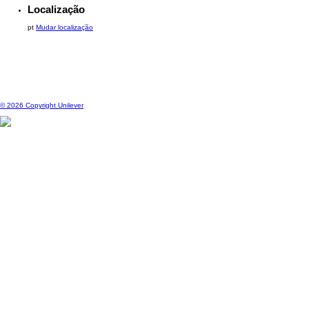
F.A.Q's
Mapa do Site
Contacte-nos
Localização
pt
Mudar localização
© 2026 Copyright Unilever