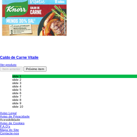
Caldo de Carne Vitalie
Ver produto
Item anterior
Próximo item
slide 1
slide 2
slide 3
slide 4
slide 5
slide 6
slide 7
slide 8
slide 9
slide 10
Aviso Legal
Aviso de Privacidade
Acessibilidade
Aviso de Cookies
Gerir Preferências