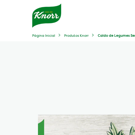
Página Inicial
Produtos Knorr
Caldo de Legumes Se