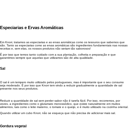
Existem várias receitas de cubos Knorr e todas elas utilizam ingredientes desidratados. Umas
levam carne, como a receita do famoso caldo Knorr de galinha, e outras não mas, qualquer que
seja o seu sabor, a base de um cubo Knorr é sempre uma combinação de especiarias, ervas
aromáticas, gordura vegetal, legumes e sal.
Especiarias e Ervas Aromáticas
Em Knorr, tratamos as especiarias e as ervas aromáticas como os tesouros que sabemos que
são. Tanto as especiarias como as ervas aromáticas são ingredientes fundamentais nas nossas
receitas e, sem elas, os nossos produtos não seriam tão saborosos!
É por isso que temos tanto cuidado com a sua plantação, colheita e preparação e que
garantimos sempre que aquelas que utilizamos são de alta qualidade.
Sal
O sal é um tempero muito utilizado pelos portugueses, mas é importante que o seu consumo
seja moderado. É por isso que Knorr tem vindo a reduzir gradualmente a quantidade de sal
presente nos seus produtos.
Reduzir a quantidade de sal sem perder sabor não é tarefa fácil. Por isso, recorremos, por
vezes, a ingredientes como o glutamato monossódico, que existe naturalmente em muitos
alimentos, tais como o leite materno, o tomate e o queijo, e é muito utilizado na cozinha oriental.
Quando utilizar um cubo Knorr, não se esqueça que não precisa de adicionar mais sal.
Gordura vegetal