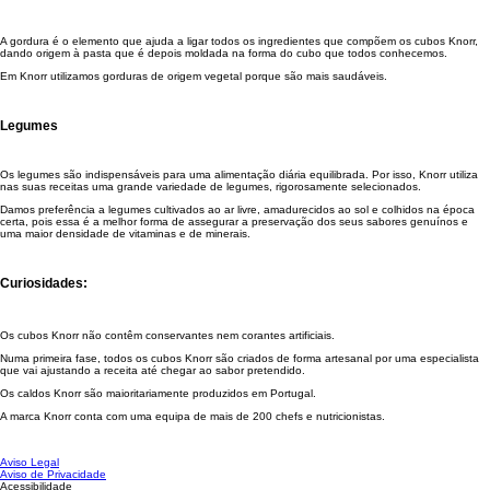
A gordura é o elemento que ajuda a ligar todos os ingredientes que compõem os cubos Knorr,
dando origem à pasta que é depois moldada na forma do cubo que todos conhecemos.
Em Knorr utilizamos gorduras de origem vegetal porque são mais saudáveis.
Legumes
Os legumes são indispensáveis para uma alimentação diária equilibrada. Por isso, Knorr utiliza
nas suas receitas uma grande variedade de legumes, rigorosamente selecionados.
Damos preferência a legumes cultivados ao ar livre, amadurecidos ao sol e colhidos na época
certa, pois essa é a melhor forma de assegurar a preservação dos seus sabores genuínos e
uma maior densidade de vitaminas e de minerais.
Curiosidades:
Os cubos Knorr não contêm conservantes nem corantes artificiais.
Numa primeira fase, todos os cubos Knorr são criados de forma artesanal por uma especialista
que vai ajustando a receita até chegar ao sabor pretendido.
Os caldos Knorr são maioritariamente produzidos em Portugal.
A marca Knorr conta com uma equipa de mais de 200 chefs e nutricionistas.
Aviso Legal
Aviso de Privacidade
Acessibilidade