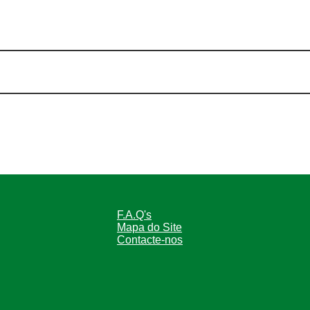
F.A.Q's
Mapa do Site
Contacte-nos